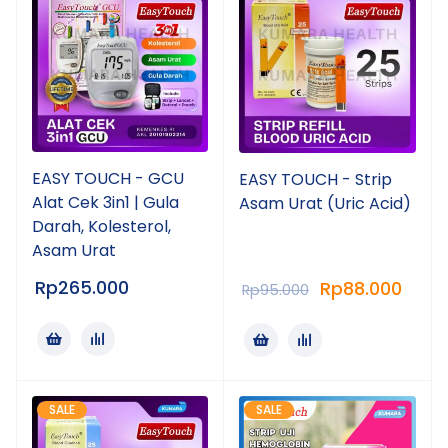
EASY TOUCH - GCU
EASY TOUCH - Strip
Alat Cek 3in1 | Gula
Asam Urat (Uric Acid)
Darah, Kolesterol,
Asam Urat
Rp
265.000
Rp
88.000
Rp
95.000
SALE
SALE