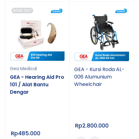
SOLD OUT
Gea Medical
GEA - Kursi Roda AL-
006 Alumunium
GEA - Hearing Aid Pro
Wheelchair
101 / Alat Bantu
Dengar
Rp
2.800.000
Rp
485.000