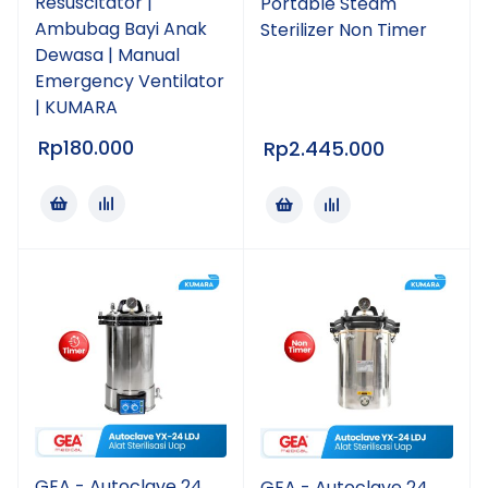
Resuscitator |
Portable Steam
Ambubag Bayi Anak
Sterilizer Non Timer
Dewasa | Manual
Emergency Ventilator
| KUMARA
Rp
180.000
Rp
2.445.000
GEA - Autoclave 24
GEA - Autoclave 24