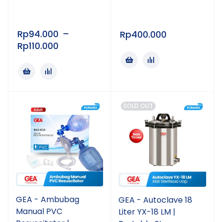
Rp
94.000
–
Rp
400.000
Rp
110.000
SOLD OUT
GEA - Ambubag
GEA - Autoclave 18
Manual PVC
Liter YX-18 LM |