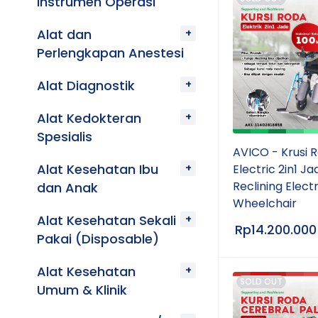
Instrumen Operasi
Alat dan
Perlengkapan Anestesi
Alat Diagnostik
Alat Kedokteran
Spesialis
AVICO - Krusi 
Alat Kesehatan Ibu
Electric 2in1 Ja
Reclining Electr
dan Anak
Wheelchair
Alat Kesehatan Sekali
Rp
14.200.000
Pakai (Disposable)
Alat Kesehatan
SOLD OUT
Umum & Klinik