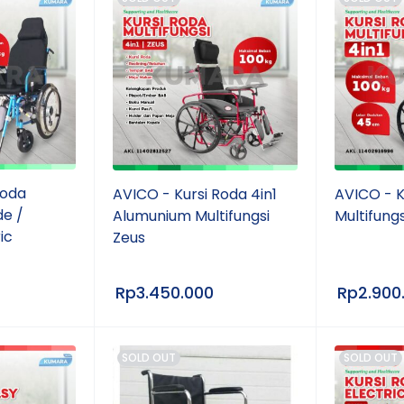
Roda
AVICO - Kursi Roda 4in1
AVICO - K
de /
Alumunium Multifungsi
Multifung
ic
Zeus
Rp
3.450.000
Rp
2.900
SOLD OUT
SOLD OUT