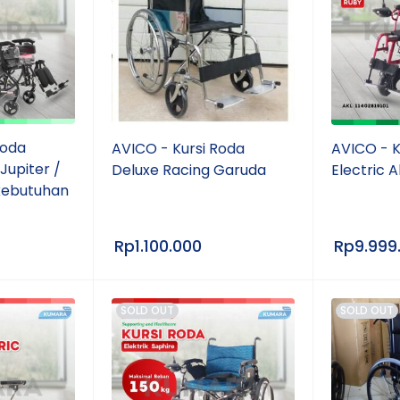
Roda
AVICO - Kursi Roda
AVICO - K
Jupiter /
Deluxe Racing Garuda
Electric 
kebutuhan
Rp
1.100.000
Rp
9.999
SOLD OUT
SOLD OUT