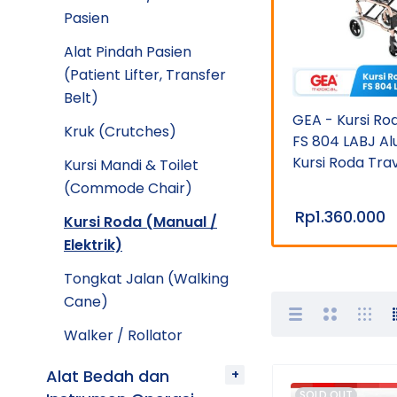
Pasien
Alat Pindah Pasien
(Patient Lifter, Transfer
Belt)
GEA - Kursi Roda Travel
GEA - Kursi Ro
Kruk (Crutches)
8
Electric D 130 FL
FS 804 LABJ A
Kursi Roda Trav
Kursi Mandi & Toilet
(Commode Chair)
Rp
13.800.000
Rp
1.360.000
Kursi Roda (Manual /
Elektrik)
Tongkat Jalan (Walking
Cane)
Walker / Rollator
Alat Bedah dan
SOLD OUT