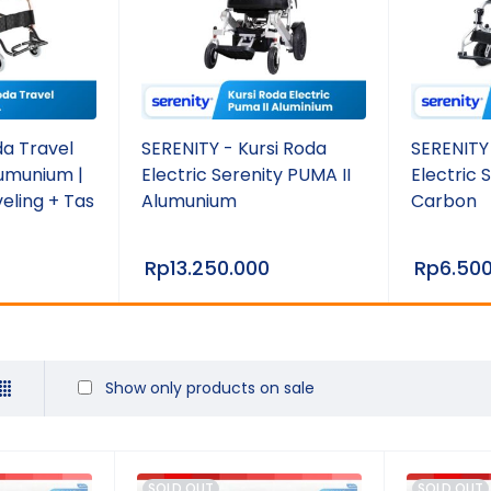
da Travel
SERENITY - Kursi Roda
SERENITY 
lumunium |
Electric Serenity PUMA II
Electric 
eling + Tas
Alumunium
Carbon
Rp
13.250.000
Rp
6.50
Show only products on sale
SOLD OUT
SOLD OUT