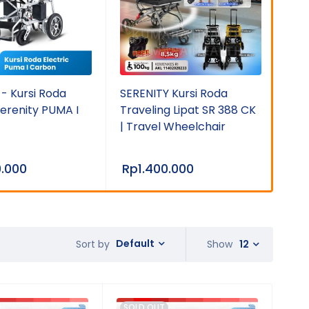
- Kursi Roda
SERENITY Kursi Roda
GEA
Serenity PUMA I
Traveling Lipat SR 388 CK
Tra
| Travel Wheelchair
Nan
Tra
0.000
Rp
1.400.000
Rp
Default
Show
12
Sort by
SOLD OUT