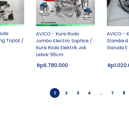
Roda
AVICO - Kursi Roda
AVICO - K
ing Topaz /
Jumbo Electric Saphire /
Standard 
Kursi Roda Elektrik Jok
Garuda E
Lebar 56cm
Rp
6.780.000
Rp
1.020
1
2
3
4
…
7
8