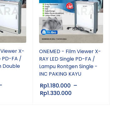
 Viewer X-
ONEMED - Film Viewer X-
e PD-FA /
RAY LED Single PD-FA /
 Double
Lampu Rontgen Single -
INC PAKING KAYU
–
Rp
1.180.000
–
Rp
1.330.000