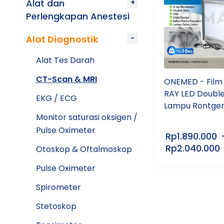
Alat dan
Perlengkapan Anestesi
Alat Diagnostik
Alat Tes Darah
CT-Scan & MRI
ONEMED - Film
RAY LED Doubl
EKG / ECG
Lampu Rontgen
Monitor saturasi oksigen /
Pulse Oximeter
Rp
1.890.000
Rp
2.040.000
Otoskop & Oftalmoskop
Pulse Oximeter
Spirometer
Stetoskop