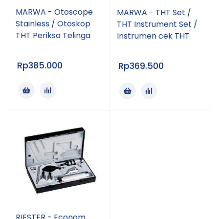
MARWA - Otoscope
MARWA - THT Set /
Stainless / Otoskop
THT Instrument Set /
THT Periksa Telinga
Instrumen cek THT
Rp
385.000
Rp
369.500
RIESTER - Econom