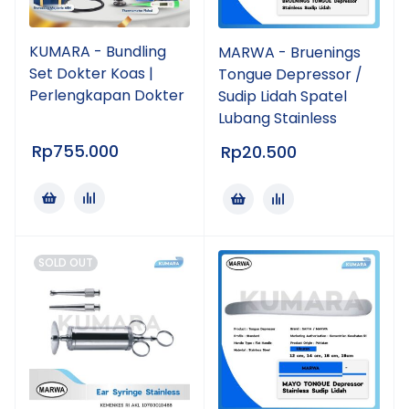
KUMARA - Bundling
MARWA - Bruenings
Set Dokter Koas |
Tongue Depressor /
Perlengkapan Dokter
Sudip Lidah Spatel
Lubang Stainless
Rp
755.000
Rp
20.500
SOLD OUT