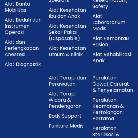
Spesialis
Keselamatan /
Alat Bantu
Safety
Mobilitas
Alat Kesehatan
Ibu dan Anak
Alat
Alat Bedah dan
Laboratorium
Instrumen
Alat Kesehatan
Medis
Operasi
Sekali Pakai
(Disposable)
Alat Pemantau
Alat dan
Pasien
Perlengkapan
Alat Kesehatan
Anestesi
Umum & Klinik
Alat Rehabilitasi
Anak
Alat Diagnostik
Alat Terapi dan
Peralatan
Perawatan
Gawat Darurat
& Penyelamatan
Alat Terapi
Wicara &
Peralatan
Pendengaran
Keamanan &
Pertolongan
Body Support
Pertama
Funiture Medis
Peralatan
Sterilisasi &