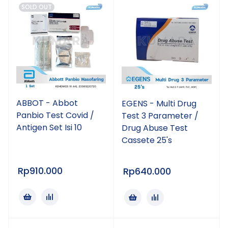
SOLD OUT
ABBOT - Abbot
EGENS - Multi Drug
Panbio Test Covid /
Test 3 Parameter /
Antigen Set Isi 10
Drug Abuse Test
Cassete 25's
Rp
910.000
Rp
640.000