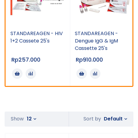
STANDAREAGEN - HIV
STANDAREAGEN -
1+2 Cassete 25's
Dengue IgG & IgM
Cassette 25's
Rp
257.000
Rp
910.000
Default
Show
12
Sort by