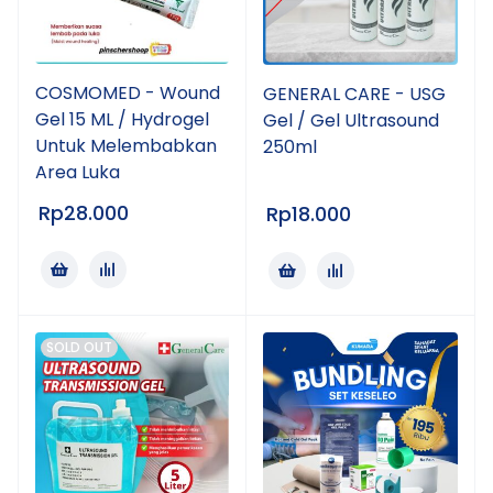
COSMOMED - Wound
GENERAL CARE - USG
Gel 15 ML / Hydrogel
Gel / Gel Ultrasound
Untuk Melembabkan
250ml
Area Luka
Rp
28.000
Rp
18.000
SOLD OUT