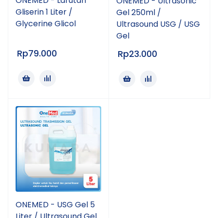
ONEMED - Larutan
ONEMED - Ultrasonic
Gliserin 1 Liter /
Gel 250ml /
Glycerine Glicol
Ultrasound USG / USG
Gel
Rp
79.000
Rp
23.000
ONEMED - USG Gel 5
Liter / Ultrasound Gel