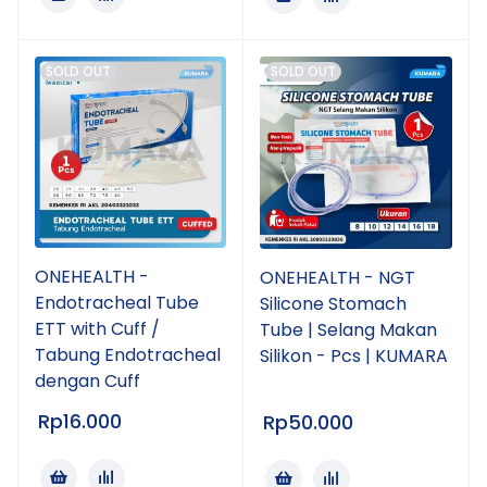
SOLD OUT
SOLD OUT
ONEHEALTH -
ONEHEALTH - NGT
Endotracheal Tube
Silicone Stomach
ETT with Cuff /
Tube | Selang Makan
Tabung Endotracheal
Silikon - Pcs | KUMARA
dengan Cuff
Rp
16.000
Rp
50.000