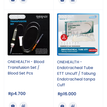
SOLD OUT
SOLD OUT
ONEHEALTH - Blood
ONEHEALTH -
Transfusion Set /
Endotracheal Tube
Blood Set Pcs
ETT Uncuff / Tabung
Endotracheal tanpa
Cuff
Rp
4.700
Rp
16.000