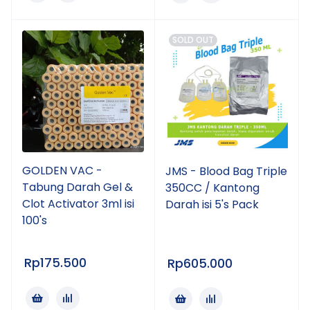
SOLD OUT
GOLDEN VAC -
JMS - Blood Bag Triple
Tabung Darah Gel &
350CC / Kantong
Clot Activator 3ml isi
Darah isi 5's Pack
100's
Rp
175.500
Rp
605.000