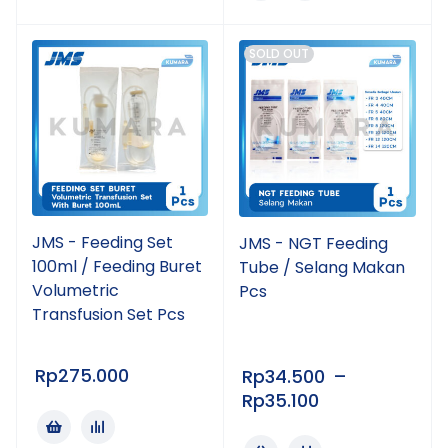
SOLD OUT
JMS - Feeding Set
JMS - NGT Feeding
100ml / Feeding Buret
Tube / Selang Makan
Volumetric
Pcs
Transfusion Set Pcs
Rp
275.000
Rp
34.500
–
Rp
35.100