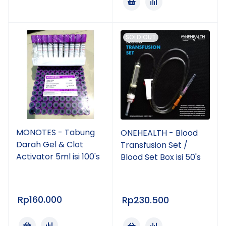
SOLD OUT
MONOTES - Tabung
ONEHEALTH - Blood
Darah Gel & Clot
Transfusion Set /
Activator 5ml isi 100's
Blood Set Box isi 50's
Rp
160.000
Rp
230.500