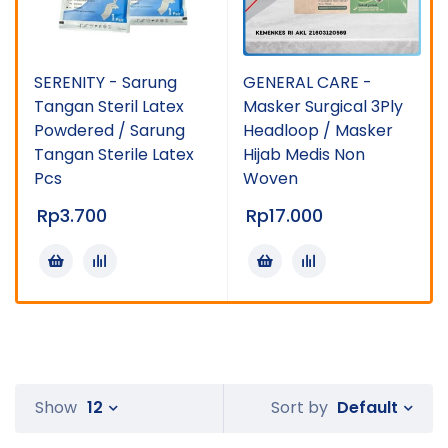
/
SERENITY - Sarung
GENERAL CARE -
Tangan Steril Latex
Masker Surgical 3Ply
Powdered / Sarung
Headloop / Masker
Tangan Sterile Latex
Hijab Medis Non
Pcs
Woven
Rp
3.700
Rp
17.000
Default
Show
12
Sort by