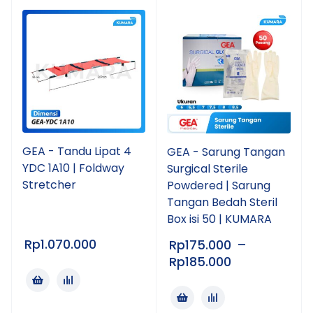
GEA - Tandu Lipat 4
GEA - Sarung Tangan
YDC 1A10 | Foldway
Surgical Sterile
Stretcher
Powdered | Sarung
Tangan Bedah Steril
Box isi 50 | KUMARA
Rp
1.070.000
Rp
175.000
–
Rp
185.000