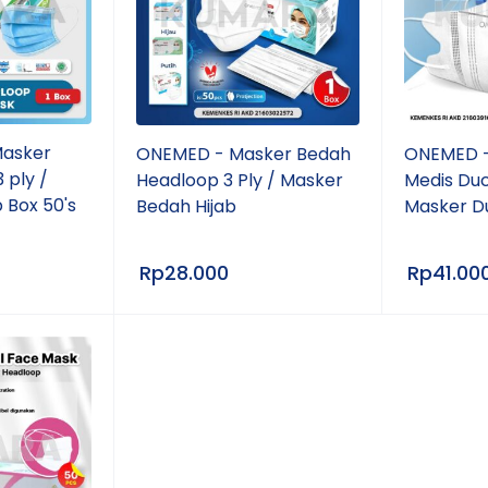
Masker
ONEMED - Masker Bedah
ONEMED -
 ply /
Headloop 3 Ply / Masker
Medis Duc
 Box 50's
Bedah Hijab
Masker Du
Rp
28.000
Rp
41.00