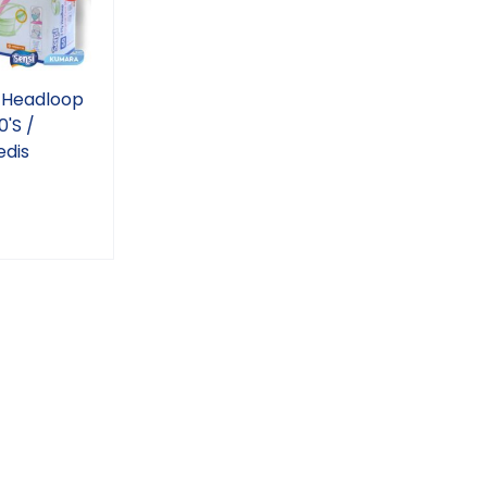
 Headloop
0'S /
edis