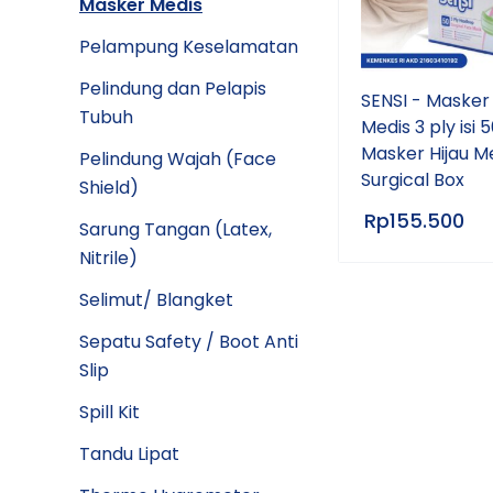
Masker Medis
Pelampung Keselamatan
Pelindung dan Pelapis
SENSI - Masker
Tubuh
Medis 3 ply isi 5
Masker Hijau M
Pelindung Wajah (Face
Surgical Box
Shield)
Rp
155.500
Sarung Tangan (Latex,
Nitrile)
Selimut/ Blangket
Sepatu Safety / Boot Anti
Slip
Spill Kit
Tandu Lipat