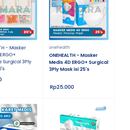
H - Masker
onehealth
 ERGO+
ONEHEALTH - Masker
e Surgical 3Ply
Medis 4D ERGO+ Surgical
0's
3Ply Mask isi 25's
0
Rp
25.000