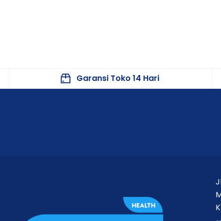
Garansi Toko 14 Hari
J
M
K