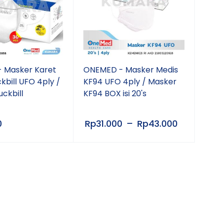
 Masker Karet
ONEMED - Masker Medis
kbill UFO 4ply /
KF94 UFO 4ply / Masker
ckbill
KF94 BOX isi 20's
0
Rp
31.000
–
Rp
43.000