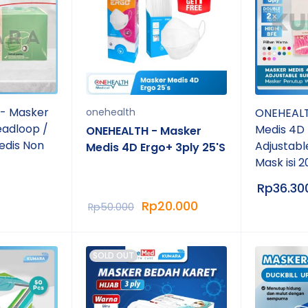
- Masker
onehealth
ONEHEALT
eadloop /
Medis 4D
ONEHEALTH - Masker
edis Non
Adjustabl
Medis 4D Ergo+ 3ply 25'S
Mask isi 2
Rp
36.30
Rp
20.000
Rp
50.000
SOLD OUT