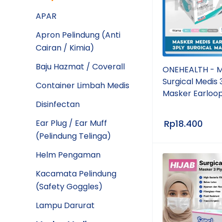
APAR
Apron Pelindung (Anti
Cairan / Kimia)
Baju Hazmat / Coverall
ONEHEALTH - 
Surgical Medis 3
Container Limbah Medis
Masker Earloop
Disinfectan
Ear Plug / Ear Muff
Rp
18.400
(Pelindung Telinga)
Helm Pengaman
Kacamata Pelindung
(Safety Goggles)
Lampu Darurat