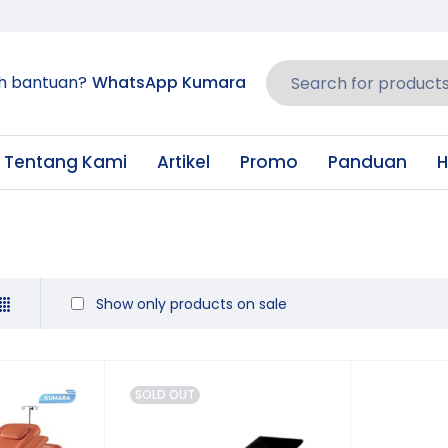
h bantuan?
WhatsApp Kumara
Tentang Kami
Artikel
Promo
Panduan
H
Show only products on sale
SOLD OUT