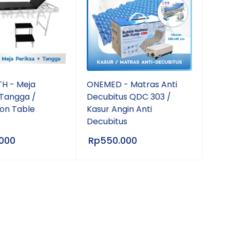
H - Meja
ONEMED - Matras Anti
 Tangga /
Decubitus QDC 303 /
on Table
Kasur Angin Anti
Decubitus
.000
Rp
550.000