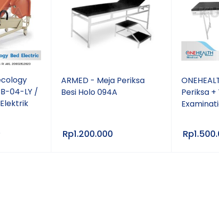
cology
ARMED - Meja Periksa
ONEHEALT
CB-04-LY /
Besi Holo 094A
Periksa +
Elektrik
Examinati
0
Rp
1.200.000
Rp
1.500