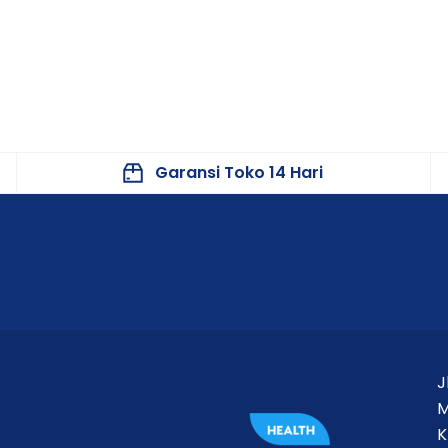
Garansi Toko 14 Hari
J
M
K