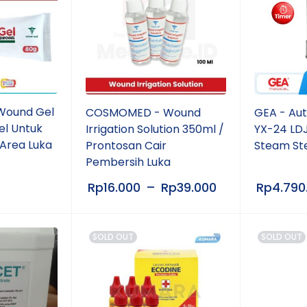
ound Gel
COSMOMED - Wound
GEA - Aut
el Untuk
Irrigation Solution 350ml /
YX-24 LDJ
Area Luka
Prontosan Cair
Steam Ste
Pembersih Luka
Rp
16.000
–
Rp
39.000
Rp
4.790
SOLD OUT
SOLD OUT