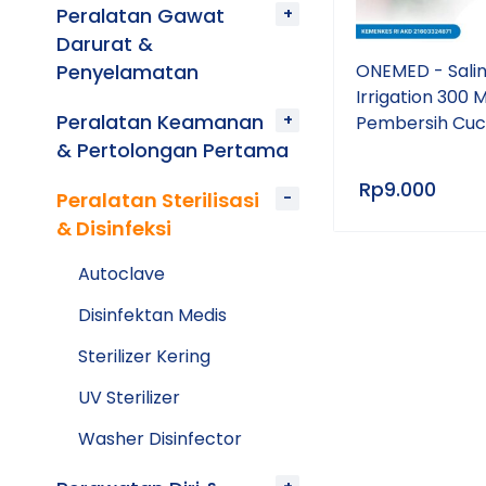
Peralatan Gawat
Darurat &
Penyelamatan
ONEMED - Sali
Irrigation 300 M
Peralatan Keamanan
Pembersih Cuci
& Pertolongan Pertama
Rp
9.000
Peralatan Sterilisasi
& Disinfeksi
Autoclave
Disinfektan Medis
Sterilizer Kering
UV Sterilizer
Washer Disinfector