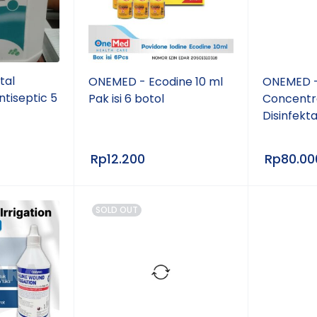
tal
ONEMED - Ecodine 10 ml
ONEMED -
tiseptic 5
Pak isi 6 botol
Concentra
Disinfekt
Rp
12.200
Rp
80.00
SOLD OUT