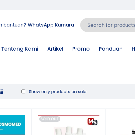
h bantuan?
WhatsApp Kumara
Tentang Kami
Artikel
Promo
Panduan
H
Show only products on sale
SOLD OUT