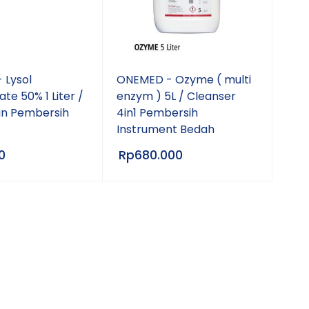
 Lysol
ONEMED - Ozyme ( multi
te 50% 1 Liter /
enzym ) 5L / Cleanser
an Pembersih
4in1 Pembersih
Instrument Bedah
0
Rp
680.000