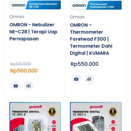
Omron
Omron
OMRON - Nebulizer
OMRON -
NE-C28 | Terapi Uap
Thermometer
Pernapasan
Forehead F300 |
Termometer Dahi
Digital | KUMARA
Rp
550.000
Rp
615.000
Rp
560.000