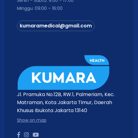
Senin – Sabtu: 9:00 – 17:00
Jenis
Disposable Syringe
Minggu: 09:00 – 16:00
Material
Polypropylene Medis
kumaramedical@gmail.com
Steril
Ya (Sterile EO)
Luer Slip / Luer Lock / TB Syringe
Tipe Koneksi
(sesuai varian)
Penggunaan
Sekali Pakai (Disposable)
Isi Kemasan
100 pcs / Box
Isi Dalam Kemasan
Jl. Pramuka No.12B, RW.1, Palmeriam, Kec.
Matraman, Kota Jakarta Timur, Daerah
1 Box
BD Syringe 1cc (1 mL)
.
Khusus Ibukota Jakarta 13140
Berisi
100 syringe steril
(masing-masing dikemas
Show on map
secara individual).