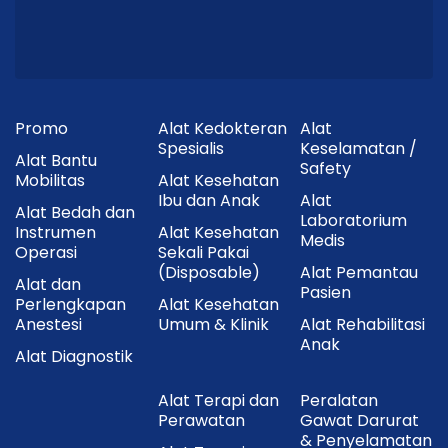
Cara Penggunaan
Pastikan kemasan masih utuh dan steril sebelum
digunakan.
Buka kemasan menggunakan teknik aseptik.
Promo
Alat Kedokteran
Alat
Pasang jarum yang sesuai apabila menggunakan
Spesialis
Keselamatan /
Alat Bantu
syringe tanpa jarum.
Safety
Mobilitas
Alat Kesehatan
Ibu dan Anak
Alat
Tarik atau injeksikan cairan sesuai prosedur medis.
Alat Bedah dan
Laboratorium
Instrumen
Alat Kesehatan
Setelah selesai digunakan, buang syringe dan
Medis
Operasi
Sekali Pakai
jarum ke dalam
safety box (sharps container)
(Disposable)
Alat Pemantau
sesuai prosedur limbah medis.
Alat dan
Pasien
Perlengkapan
Alat Kesehatan
Anestesi
Umum & Klinik
Alat Rehabilitasi
Anak
Produk ini digunakan oleh tenaga
Alat Diagnostik
kesehatan atau sesuai petunjuk
Alat Terapi dan
Peralatan
tenaga medis.
Perawatan
Gawat Darurat
& Penyelamatan