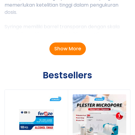
memerlukan ketelitian tinggi dalam pengukuran
dosis.
Syringe memiliki barrel transparan dengan skala
yang jelas sehingga memudahkan pembacaan
volume cairan. Dilengkapi plunger yang bergerak
halus dengan seal berkualitas untuk membantu
Show More
memberikan kontrol injeksi yang optimal serta
meminimalkan risiko kebocoran. Tersedia dalam
varian Luer Slip, Luer Lock, maupun Tuberculin (TB
Bestsellers
Syringe) sesuai kebutuhan.
Kegunaan Produk
Pemberian obat dosis kecil secara akurat.
Injeksi vaksin sesuai prosedur medis.
Pengambilan atau pemindahan cairan steril.