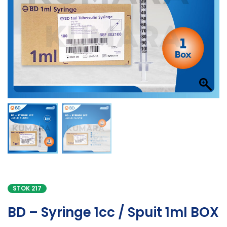
STOK 217
BD – Syringe 1cc / Spuit 1ml BOX