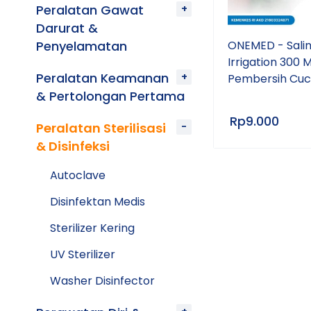
Peralatan Gawat
Darurat &
Penyelamatan
ONEMED - Sali
Irrigation 300 M
Peralatan Keamanan
Pembersih Cuci
& Pertolongan Pertama
Rp
9.000
Peralatan Sterilisasi
& Disinfeksi
Autoclave
Disinfektan Medis
Sterilizer Kering
UV Sterilizer
Washer Disinfector