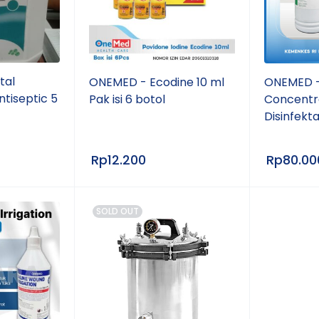
tal
ONEMED - Ecodine 10 ml
ONEMED -
tiseptic 5
Pak isi 6 botol
Concentra
Disinfekt
Rp
12.200
Rp
80.00
SOLD OUT