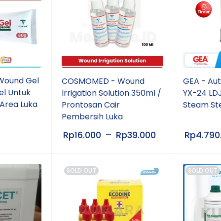
ound Gel
COSMOMED - Wound
GEA - Aut
el Untuk
Irrigation Solution 350ml /
YX-24 LDJ
Area Luka
Prontosan Cair
Steam Ste
Pembersih Luka
Rp
16.000
–
Rp
39.000
Rp
4.790
SOLD OUT
SOLD OUT