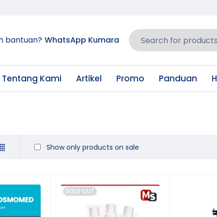
h bantuan?
WhatsApp Kumara
Tentang Kami
Artikel
Promo
Panduan
H
Show only products on sale
SOLD OUT