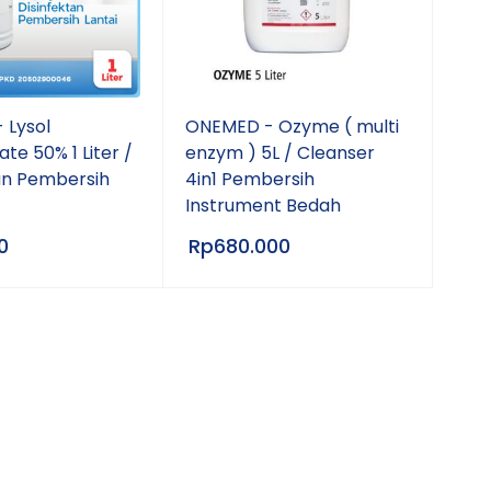
 Lysol
ONEMED - Ozyme ( multi
te 50% 1 Liter /
enzym ) 5L / Cleanser
an Pembersih
4in1 Pembersih
Instrument Bedah
0
Rp
680.000