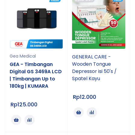
Gea Medical
GENERAL CARE -
Wooden Tongue
GEA - Timbangan
Depressor isi 50's /
Digital GS 3469A LCD
Spatel Kayu
| Timbangan Up to
180kg | KUMARA
Rp
12.000
Rp
125.000