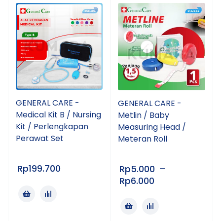
GENERAL CARE -
GENERAL CARE -
Medical Kit B / Nursing
Metlin / Baby
Kit / Perlengkapan
Measuring Head /
Perawat Set
Meteran Roll
Rp
199.700
Rp
5.000
–
Rp
6.000