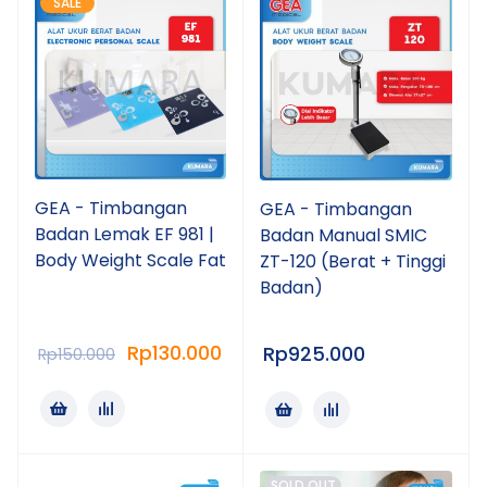
SALE
GEA - Timbangan
GEA - Timbangan
Badan Lemak EF 981 |
Badan Manual SMIC
Body Weight Scale Fat
ZT-120 (Berat + Tinggi
Badan)
Rp
130.000
Rp
925.000
Rp
150.000
SOLD OUT