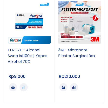
FEROZE - Alcohol
3M - Micropore
Swab Isi 100's | Kapas
Plester Surgical Box
Alkohol 70%
Rp
9.000
Rp
210.000