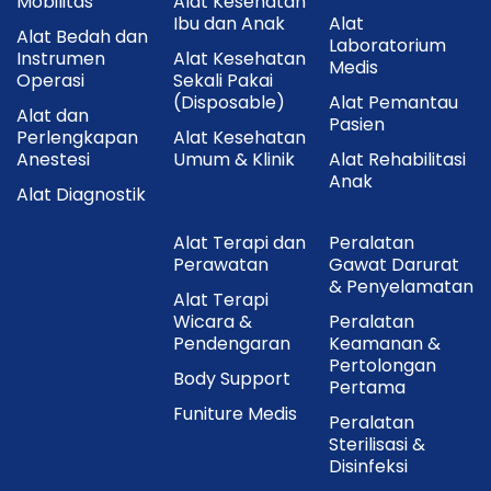
Mobilitas
Alat Kesehatan
Ibu dan Anak
Alat
Alat Bedah dan
Laboratorium
Instrumen
Alat Kesehatan
Medis
Operasi
Sekali Pakai
(Disposable)
Alat Pemantau
Alat dan
Pasien
Perlengkapan
Alat Kesehatan
Anestesi
Umum & Klinik
Alat Rehabilitasi
Anak
Alat Diagnostik
Alat Terapi dan
Peralatan
Perawatan
Gawat Darurat
& Penyelamatan
Alat Terapi
Wicara &
Peralatan
Pendengaran
Keamanan &
Pertolongan
Body Support
Pertama
Funiture Medis
Peralatan
Sterilisasi &
Disinfeksi