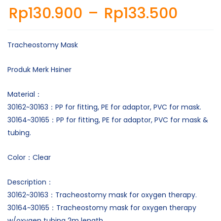
Rp
130.900
–
Rp
133.500
Tracheostomy Mask
Produk Merk Hsiner
Material：
30162~30163：PP for fitting, PE for adaptor, PVC for mask.
30164~30165：PP for fitting, PE for adaptor, PVC for mask &
tubing.
Color：Clear
Description：
30162~30163：Tracheostomy mask for oxygen therapy.
30164~30165：Tracheostomy mask for oxygen therapy
w/oxygen tubing 2m length