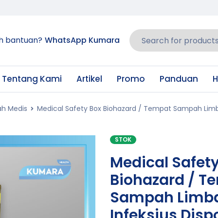
h bantuan?
WhatsApp Kumara
Tentang Kami
Artikel
Promo
Panduan
H
ah Medis
Medical Safety Box Biohazard / Tempat Sampah Limb
STOK
Medical Safet
Biohazard / T
Sampah Limba
Infeksius Disp