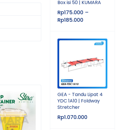
Box isi 50 | KUMARA
Rp
175.000
–
Rp
185.000
GEA - Tandu Lipat 4
YDC 1A10 | Foldway
Stretcher
Rp
1.070.000