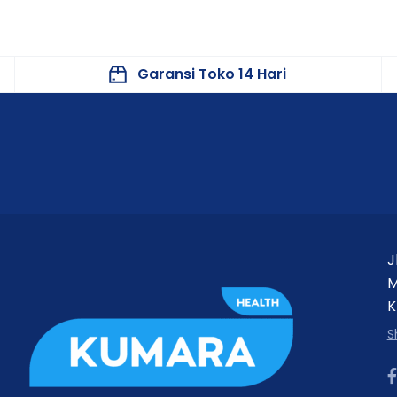
Garansi Toko 14 Hari
J
M
K
S