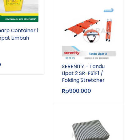
arp Container 1
SAFEGLOVE - Sarung
LIFE
empat Limbah
Tangan Steril Powder
Foam
Free / Surgical Glove
/ Ea
Sterile Box isi 50's
Teli
0
Rp
259.500
Rp
4
SERENITY - Tandu
Lipat 2 SR-FS1F1 /
Folding Stretcher
Rp
900.000