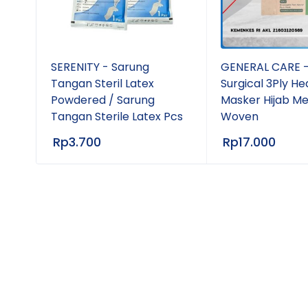
/
SERENITY - Sarung
GENERAL CARE -
Tangan Steril Latex
Surgical 3Ply He
Powdered / Sarung
Masker Hijab Me
Tangan Sterile Latex Pcs
Woven
Rp
3.700
Rp
17.000