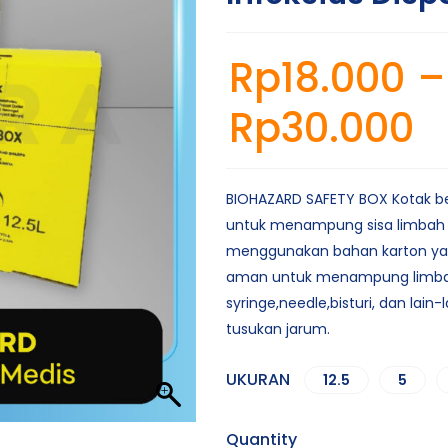
Rp
18.000
–
Rp
30.000
BIOHAZARD SAFETY BOX Kotak b
untuk menampung sisa limbah 
menggunakan bahan karton yan
aman untuk menampung limb
syringe,needle,bisturi, dan lain-
tusukan jarum.
UKURAN
12.5
5
Quantity