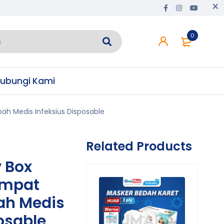
0
ubungi Kami
ah Medis Infeksius Disposable
Related Products
y Box
empat
h Medis
osable