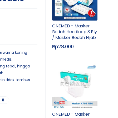
ONEMED - Masker
Bedah Headloop 3 Ply
/ Masker Bedah Hijab
Rp
28.000
erwarna kuning
medis,
g tebal, hingga
ah
lain.tidak tembus
8
ONEMED - Masker