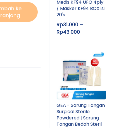
Medis KF94 UFO 4ply
mbah ke
/ Masker KF94 BOX isi
20's
ranjang
Rp
31.000
–
Rp
43.000
GEA - Sarung Tangan
Surgical Sterile
Powdered | Sarung
Tangan Bedah Steril