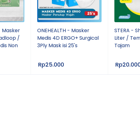
 Masker
ONEHEALTH - Masker
STERA - Sh
adloop /
Medis 4D ERGO+ Surgical
Liter / T
dis Non
3Ply Mask isi 25's
Tajam
Rp
25.000
Rp
20.00