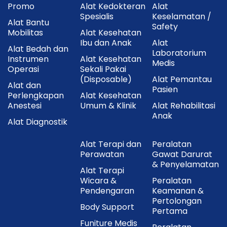
digunakan kembali.
Promo
Alat Kedokteran
Alat
Spesialis
Keselamatan /
Alat Bantu
Safety
Cara Penyimpanan
Mobilitas
Alat Kesehatan
Ibu dan Anak
Alat
Alat Bedah dan
Laboratorium
Simpan di tempat yang bersih dan kering.
Instrumen
Alat Kesehatan
Medis
Operasi
Sekali Pakai
Hindari paparan sinar matahari langsung.
(Disposable)
Alat Pemantau
Alat dan
Pasien
Tutup kembali kemasan setelah digunakan.
Perlengkapan
Alat Kesehatan
Anestesi
Umum & Klinik
Alat Rehabilitasi
Jauhkan dari kelembapan, debu, dan sumber api.
Anak
Alat Diagnostik
Keunggulan Utama
Alat Terapi dan
Peralatan
Perawatan
Gawat Darurat
ONEHEALTH Kapas Pembalut 500 gr
menawarkan
& Penyelamatan
Alat Terapi
bahan katun berkualitas dengan tekstur lembut dan
Wicara &
Peralatan
daya serap tinggi sehingga cocok untuk berbagai
Pendengaran
Keamanan &
kebutuhan medis maupun perawatan sehari-hari.
Pertolongan
Body Support
Pertama
Kemasan 500 gram memberikan keseimbangan
Funiture Medis
antara kapasitas dan kepraktisan, menjadikannya