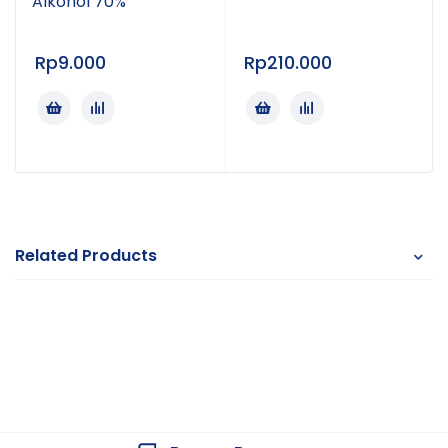
luar.
Alkohol 70%
Cocok untuk kebutuhan rumah sakit, klinik,
puskesmas, apotek, dan perlengkapan P3K.
Rp
9.000
Rp
210.000
Fitur Unggulan
Terbuat dari
100% katun berkualitas
.
Tekstur lembut dan nyaman di kulit.
Warna putih bersih.
Related Products
Daya serap tinggi.
Tidak mudah robek.
Mudah dibentuk sesuai kebutuhan.
Cocok untuk berbagai keperluan medis maupun
rumah tangga.
Kemasan ekonomis
500 gram
.