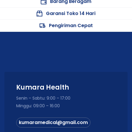
Barang Beragam
Telah memiliki
Izin Edar Kemenkes RI AKD
10902220375
.
Garansi Toko 14 Hari
Pengiriman Cepat
Spesifikasi Produk
Spesifikasi
Keterangan
Merek
ONEHEALTH
Kapas Pembalut / Kapas Putih
Produk
Roll
Kumara Health
Berat
500 gram
Senin – Sabtu: 9:00 – 17:00
Material
100% Katun
Minggu: 09:00 – 16:00
Warna
Putih
kumaramedical@gmail.com
Bentuk
Roll / Gulung