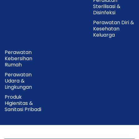
Peralatan
pilihan ideal untuk penggunaan di rumah maupun
Sterilisasi &
Disinfeksi
fasilitas kesehatan.
Perawatan Diri &
Kesehatan
Keluarga
Perawatan
Kebersihan
Rumah
Perawatan
Udara &
Lingkungan
Produk
Higienitas &
Sanitasi Pribadi