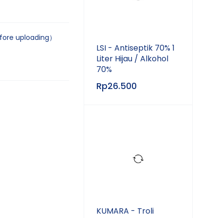
efore uploading）
LSI - Antiseptik 70% 1
Liter Hijau / Alkohol
70%
Rp
26.500
KUMARA - Troli