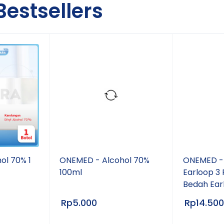
Bestsellers
ol 70% 1
ONEMED - Alcohol 70%
ONEMED -
100ml
Earloop 3 
Bedah Ear
Rp
5.000
Rp
14.500