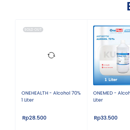
SOLD OUT
ONEHEALTH - Alcohol 70%
ONEMED - Alcoh
%
1 Liter
Liter
Rp
28.500
Rp
33.500