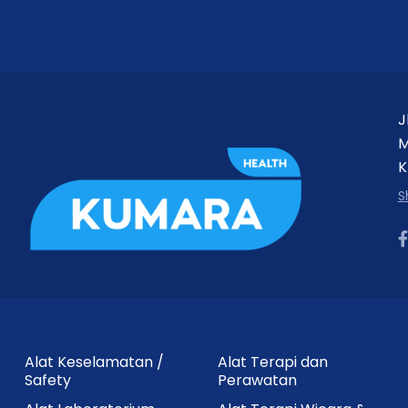
J
M
K
S
Alat Keselamatan /
Alat Terapi dan
Safety
Perawatan