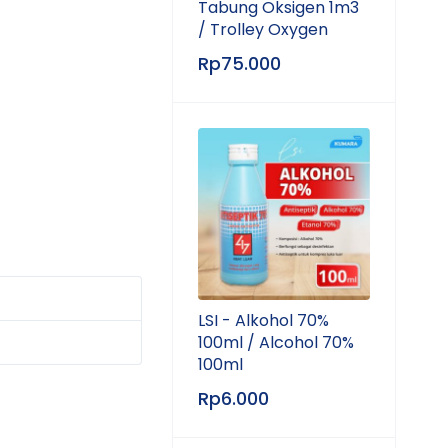
Tabung Oksigen 1m3
/ Trolley Oxygen
Rp
75.000
LSI - Alkohol 70%
100ml / Alcohol 70%
100ml
Rp
6.000