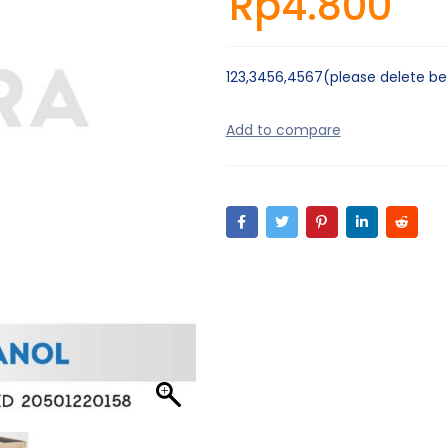
Rp
4.800
123,3456,4567(please delete b