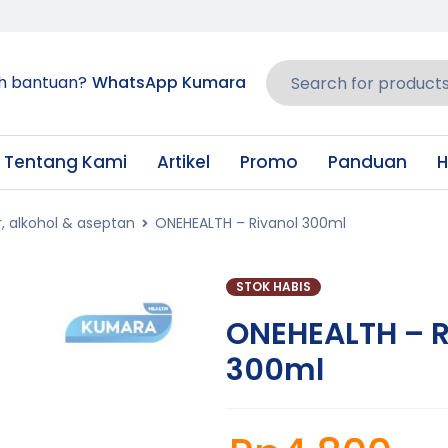
h bantuan?
WhatsApp Kumara
Tentang Kami
Artikel
Promo
Panduan
H
r, alkohol & aseptan
ONEHEALTH – Rivanol 300ml
STOK HABIS
ONEHEALTH – R
300ml