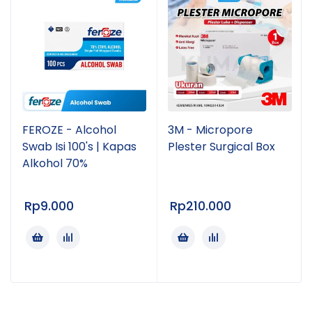
FEROZE - Alcohol
3M - Micropore
Swab Isi 100's | Kapas
Plester Surgical Box
Alkohol 70%
Rp
9.000
Rp
210.000