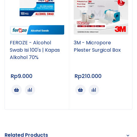
FEROZE - Alcohol
3M - Micropore
Swab Isi 100's | Kapas
Plester Surgical Box
Alkohol 70%
Rp
9.000
Rp
210.000
Related Products