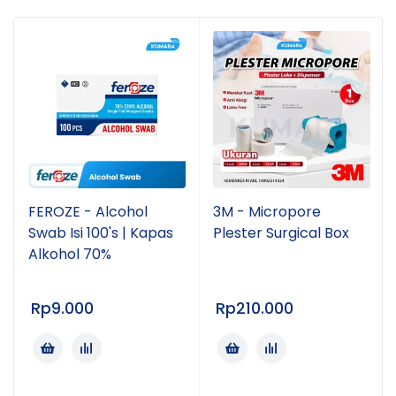
FEROZE - Alcohol
3M - Micropore
Swab Isi 100's | Kapas
Plester Surgical Box
Alkohol 70%
Rp
9.000
Rp
210.000