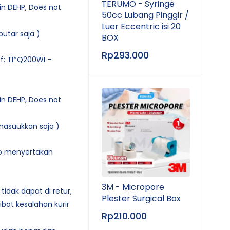
TERUMO - Syringe
in DEHP, Does not
50cc Lubang Pinggir /
Luer Eccentric isi 20
putar saja )
BOX
Rp
293.000
ef: TI*Q200WI –
in DEHP, Does not
imasuukkan saja )
ib menyertakan
3M - Micropore
tidak dapat di retur,
Plester Surgical Box
bat kesalahan kurir
Rp
210.000