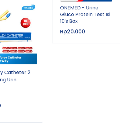
ONEMED - Urine
Gluco Protein Test Isi
10's Box
Rp
20.000
ey Catheter 2
GEA - Urine Bag | Kantong
KUMA
ng Urin
Urine 2 Liter
Set 
Pera
0
Rp
5.000
–
Rp
8.500
Rp
2