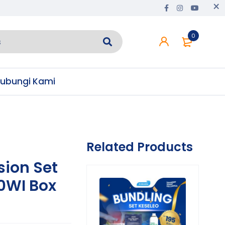
0
ubungi Kami
Related Products
sion Set
0WI Box