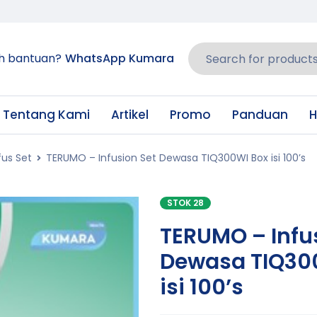
h bantuan?
WhatsApp Kumara
Tentang Kami
Artikel
Promo
Panduan
H
fus Set
TERUMO – Infusion Set Dewasa TIQ300WI Box isi 100’s
STOK 28
TERUMO – Infu
Dewasa TIQ30
isi 100’s