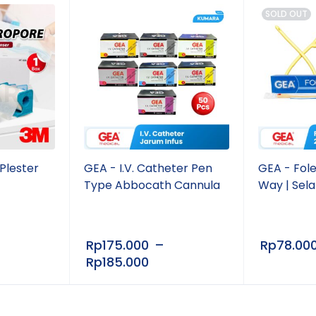
SOLD OUT
Plester
GEA - I.V. Catheter Pen
GEA - Fol
Type Abbocath Cannula
Way | Sela
Rp
175.000
–
Rp
78.00
Rp
185.000