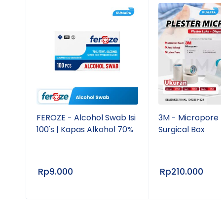
t
FEROZE - Alcohol Swab Isi
3M - Micropore 
100's | Kapas Alkohol 70%
Surgical Box
atan
Rp
9.000
Rp
210.000