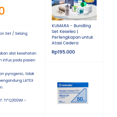
0
KUMARA - Bundling
Set Keseleo |
on Set / Selang
Perlengkapan untuk
Atasi Cedera
Rp
195.000
kan alat kesehatan
n infus pada pasien
on pyrogenic, tidak
mengandung LATEX
n.
ef: TI*Q300WI –