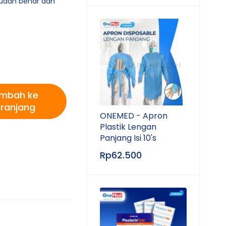
sudah benar dan
mbah ke
ranjang
ONEMED - Apron
Plastik Lengan
Panjang Isi 10's
Rp
62.500