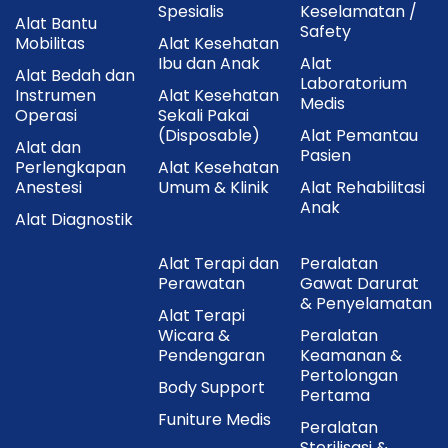
Spesialis
Keselamatan /
Alat Bantu
Safety
Mobilitas
Alat Kesehatan
Ibu dan Anak
Alat
Alat Bedah dan
Laboratorium
Instrumen
Alat Kesehatan
Medis
Operasi
Sekali Pakai
(Disposable)
Alat Pemantau
Alat dan
Pasien
Perlengkapan
Alat Kesehatan
Anestesi
Umum & Klinik
Alat Rehabilitasi
Anak
Alat Diagnostik
Alat Terapi dan
Peralatan
Perawatan
Gawat Darurat
& Penyelamatan
Alat Terapi
Wicara &
Peralatan
Pendengaran
Keamanan &
Pertolongan
Body Support
Pertama
Funiture Medis
Peralatan
Sterilisasi &