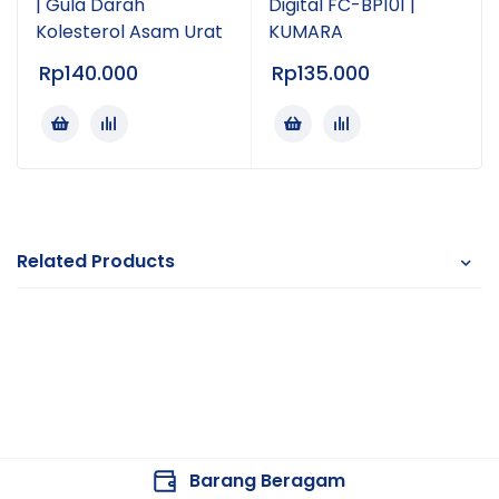
| Gula Darah
Digital FC-BP101 |
Kolesterol Asam Urat
KUMARA
Rp
140.000
Rp
135.000
Related Products
Barang Beragam