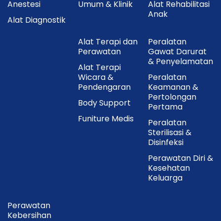
Anestesi
Umum & Klinik
Alat Rehabilitasi
Anak
FAMILY DR Strip Kolesterol memberikan solusi praktis
Alat Diagnostik
untuk pemantauan kadar kolesterol secara mandiri.
Dengan teknologi biosensor yang akurat,
Alat Terapi dan
Peralatan
Perawatan
Gawat Darurat
penggunaan yang mudah, dan hasil yang cepat, strip
& Penyelamatan
ini membantu pengguna melakukan pemeriksaan
Alat Terapi
rutin tanpa harus selalu datang ke laboratorium.
Wicara &
Peralatan
Pendengaran
Keamanan &
Sangat cocok bagi individu yang ingin memantau
Pertolongan
kesehatan jantung maupun pasien yang menjalani
Body Support
Pertama
terapi kolesterol.
Funiture Medis
Peralatan
Sterilisasi &
Disinfeksi
Perawatan Diri &
Kesehatan
Keluarga
Perawatan
Kebersihan