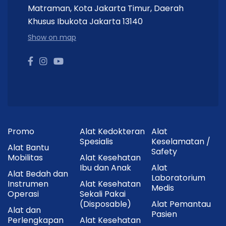
Masukkan strip kolesterol ke alat FAMILY DR.
Matraman, Kota Jakarta Timur, Daerah
Ambil sampel darah menggunakan lancet.
Khusus Ibukota Jakarta 13140
Tempelkan darah pada area sampel strip.
Show on map
Tunggu hingga hasil muncul pada layar alat.
Buang strip setelah selesai digunakan.
Cara Penyimpanan
Simpan pada suhu
2–30°C
.
Promo
Alat Kedokteran
Alat
Spesialis
Keselamatan /
Hindari paparan sinar matahari langsung.
Alat Bantu
Safety
Mobilitas
Alat Kesehatan
Tutup botol segera setelah mengambil strip.
Ibu dan Anak
Alat
Alat Bedah dan
Laboratorium
Jangan gunakan strip yang telah kedaluwarsa
Instrumen
Alat Kesehatan
Medis
atau apabila kemasan rusak.
Operasi
Sekali Pakai
(Disposable)
Alat Pemantau
Alat dan
Keunggulan Utama
Pasien
Perlengkapan
Alat Kesehatan