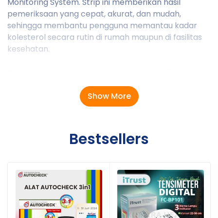
Monitoring System. Strip ini memberikan hasil
pemeriksaan yang cepat, akurat, dan mudah,
sehingga membantu pengguna memantau kadar
kolesterol secara rutin di rumah maupun di fasilitas
kesehatan.
Setiap strip diproduksi secara presisi dan dikemas
untuk menjaga kualitas serta stabilitas reagen.
Pengguna hanya memerlukan sampel darah kapiler
Show More
dalam jumlah kecil untuk memperoleh hasil
pemeriksaan dalam hitungan detik. Strip ini hanya
dapat digunakan dengan alat FAMILY DR yang
Bestsellers
kompatibel dan tidak dapat digunakan secara
mandiri.
Kegunaan Produk
Mengukur kadar kolesterol total dalam darah.