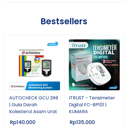
Bestsellers
AUTOCHECK GCU 3IN1
ITRUST - Tensimeter
| Gula Darah
Digital FC-BP101 |
Kolesterol Asam Urat
KUMARA
Rp
140.000
Rp
135.000