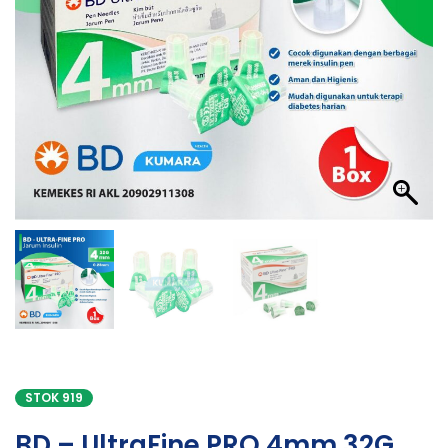
STOK 919
BD – UltraFine PRO 4mm 32G