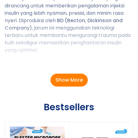
dirancang untuk memberikan pengalaman injeksi
insulin yang lebih nyaman, presisi, dan minim rasa
nyeri. Diproduksi oleh
BD (Becton, Dickinson and
Company)
, jarum ini menggunakan teknologi
terbaru untuk membantu mengurangi trauma pada
kulit sekaligus memastikan penghantaran insulin
yang optimal.
Dengan ukuran
32G (0,23 mm)
dan panjang
4 mm
,
BD Ultra-Fine™ PRO merupakan salah satu jarum
insulin paling tipis dan pendek, sehingga membantu
Show More
mengurangi rasa sakit saat penyuntikan serta
meminimalkan risiko injeksi ke jaringan otot. Jarum ini
kompatibel dengan sebagian besar
insulin pen
yang
Bestsellers
menggunakan koneksi universal.
Kegunaan Produk