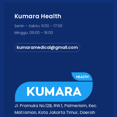
Ukuran Jarum
32G x 4 mm
Kumara Health
Diameter
±0,23 mm
Senin – Sabtu: 9:00 – 17:00
Jarum
Minggu: 09:00 – 16:00
EasyFlow™ Technology &
Teknologi
PentaPoint™ Comfort
kumaramedical@gmail.com
Steril
Ya (Sterile EO)
Penggunaan
Sekali Pakai (Disposable)
Sebagian besar insulin pen
Kompatibilitas
universal
Isi Kemasan
100 pcs / Box
Isi Dalam Kemasan
Jl. Pramuka No.12B, RW.1, Palmeriam, Kec.
Matraman, Kota Jakarta Timur, Daerah