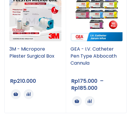
Digunakan untuk penyuntikan insulin
menggunakan insulin pen.
Membantu terapi insulin harian bagi penderita
diabetes.
Cocok untuk penggunaan di rumah maupun
fasilitas kesehatan.
3M - Micropore
GEA - I.V. Catheter
Mendukung pemberian insulin yang lebih nyaman
Plester Surgical Box
Pen Type Abbocath
dan akurat.
Cannula
Fitur Unggulan
Rp
210.000
Rp
175.000
–
Rp
185.000
Ukuran
32G x 4 mm
yang sangat tipis dan pendek.
Teknologi
EasyFlow™ Technology
untuk aliran
insulin yang lebih lancar.
Ujung jarum
5-bevel tip (PentaPoint™ Comfort)
membantu mengurangi rasa nyeri saat injeksi.