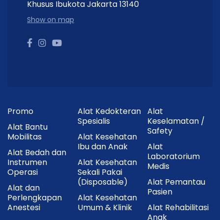
1 Box
BD Ultra-Fine™ PRO 4 mm 32G Insulin Pen
Khusus Ibukota Jakarta 13140
Needle
.
Show on map
Berisi
100 jarum insulin pen steril
, masing-masing
dilengkapi penutup pelindung.
Cara Penggunaan
Cuci tangan sebelum melakukan penyuntikan.
Lepaskan segel pelindung dan pasang jarum pada
Promo
Alat Kedokteran
Alat
insulin pen.
Spesialis
Keselamatan /
Alat Bantu
Safety
Lepaskan tutup luar dan tutup dalam jarum.
Mobilitas
Alat Kesehatan
Ibu dan Anak
Alat
Lakukan priming insulin pen sesuai petunjuk
Alat Bedah dan
Laboratorium
penggunaan.
Instrumen
Alat Kesehatan
Medis
Operasi
Sekali Pakai
Suntikkan insulin sesuai dosis yang telah ditentukan
(Disposable)
Alat Pemantau
Alat dan
oleh tenaga medis.
Pasien
Perlengkapan
Alat Kesehatan
Setelah selesai, lepaskan jarum dan buang ke
Anestesi
Umum & Klinik
Alat Rehabilitasi
dalam
safety box (sharps container)
.
Anak