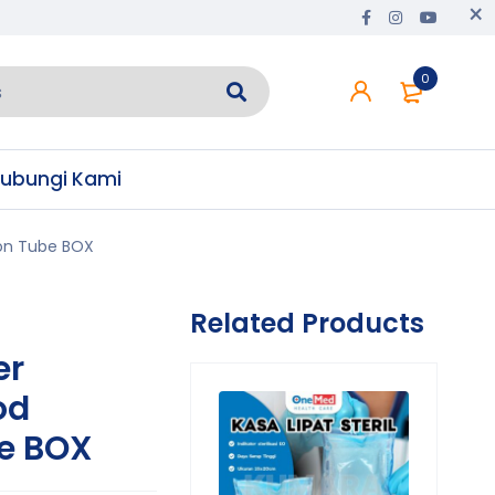
0
ubungi Kami
ion Tube BOX
Related Products
er
od
be BOX