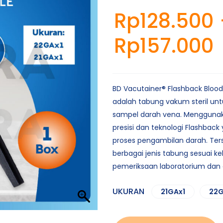
Rp
128.500
Rp
157.000
BD Vacutainer® Flashback Blood
adalah tabung vakum steril un
sampel darah vena. Mengguna
presisi dan teknologi Flashba
proses pengambilan darah. Ter
berbagai jenis tabung sesuai k
pemeriksaan laboratorium dan
UKURAN
21GAx1
22G