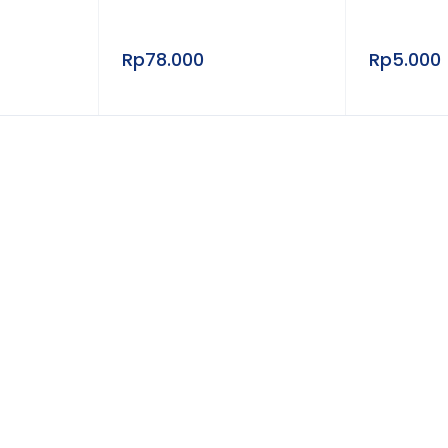
Rp
78.000
Rp
5.000
gan
ton, Dickinson and Company)
ner® Flashback Blood Collection Tube
Blood Collection Tube
lyethylene Terephthalate)
Pakai (Disposable)
 sesuai jenis pemeriksaan
mlah sesuai varian)