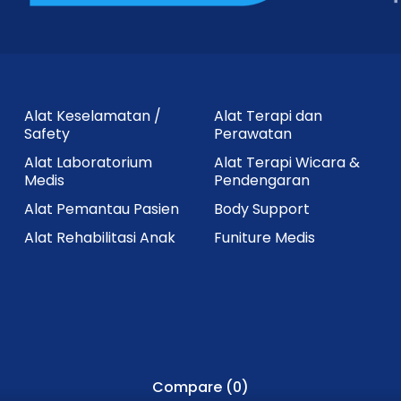
 sejuk.
.
akan.
Alat Keselamatan /
Alat Terapi dan
Safety
Perawatan
tau telah melewati tanggal kedaluwarsa.
Alat Laboratorium
Alat Terapi Wicara &
Medis
Pendengaran
Alat Pemantau Pasien
Body Support
Alat Rehabilitasi Anak
Funiture Medis
n Tube
memberikan kualitas pengambilan sampel darah
material berkualitas tinggi. Teknologi Flashback memba
ra tabung steril siap pakai mendukung keakuratan hasil
k kebutuhan rumah sakit, laboratorium klinik, dan fasili
Compare
(0)