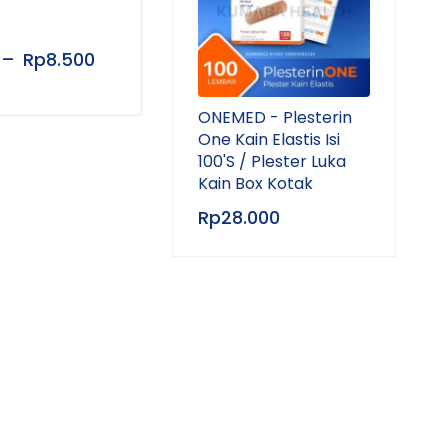
Tub
–
Rp
8.500
Rp
25.000
Rp
1
ONEMED - Plesterin
One Kain Elastis Isi
100'S / Plester Luka
Kain Box Kotak
Rp
28.000