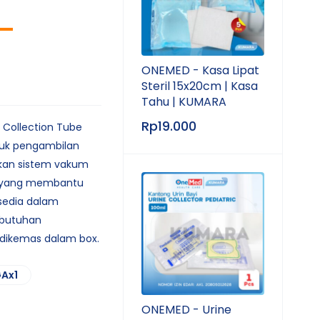
–
ONEMED - Kasa Lipat
Steril 15x20cm | Kasa
Tahu | KUMARA
Rp
19.000
 Collection Tube
tuk pengambilan
kan sistem vakum
ck yang membantu
sedia dalam
ebutuhan
 dikemas dalam box.
Ax1
ONEMED - Urine