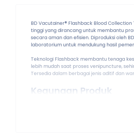
BD Vacutainer® Flashback Blood Collectio
tinggi yang dirancang untuk membantu pro
secara aman dan efisien. Diproduksi oleh 
laboratorium untuk mendukung hasil pemeri
Teknologi Flashback membantu tenaga kese
lebih mudah saat proses venipuncture, se
Tersedia dalam berbagai jenis aditif dan w
Kegunaan Produk
Mengumpulkan sampel darah vena untuk
Membantu proses diagnosis dan pemanta
Digunakan untuk pemeriksaan hematologi,