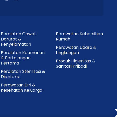
Peralatan Gawat
Perawatan Kebersihan
Darurat &
Rumah
Penyelamatan
Perawatan Udara &
Peralatan Keamanan
Lingkungan
& Pertolongan
Produk Higienitas &
Pertama
Sanitasi Pribadi
 yang
Peralatan Sterilisasi &
Disinfeksi
ntu proses
Perawatan Diri &
tas
Kesehatan Keluarga