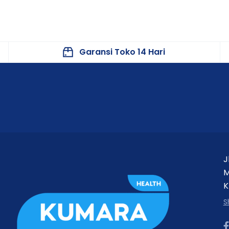
ollection Tube
.
s varian yang dipilih.
Garansi Toko 14 Hari
um
BD Vacutainer
yang kompatibel.
teknik venipuncture sesuai prosedur.
m tercapai.
J
nversi yang dianjurkan apabila mengandung aditif.
M
laboratorium untuk pemeriksaan.
K
 yang kompeten sesuai prosedur medis.
S