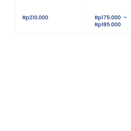
Spesifikasi Produk
Rp
210.000
Rp
175.000
–
Spesifikasi
Keteran
Rp
185.000
Merek
BD (Bec
Produk
Vacutai
Jenis
Vacuum 
Material Tabung
PET (Po
Steril
Ya
Penggunaan
Sekali 
Tipe Tutup
Beragam
Isi Kemasan
Box (ju