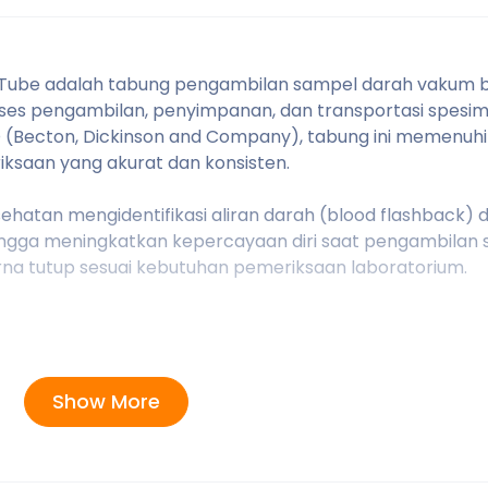
n Tube adalah tabung pengambilan sampel darah vakum b
ses pengambilan, penyimpanan, dan transportasi spesi
BD (Becton, Dickinson and Company), tabung ini memenuhi
ksaan yang akurat dan konsisten.
hatan mengidentifikasi aliran darah (blood flashback)
hingga meningkatkan kepercayaan diri saat pengambilan 
arna tutup sesuai kebutuhan pemeriksaan laboratorium.
 pemeriksaan laboratorium.
Show More
uan kondisi pasien.
 kimia klinik, imunologi, koagulasi, dan pemeriksaan lab