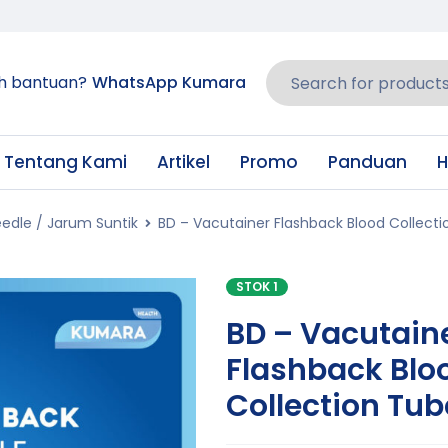
h bantuan?
WhatsApp Kumara
Tentang Kami
Artikel
Promo
Panduan
H
edle / Jarum Suntik
BD – Vacutainer Flashback Blood Collect
STOK 1
BD – Vacutain
Flashback Blo
Collection Tu