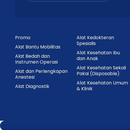
Cara Penyimpanan
Simpan di tempat yang bersih, kering, dan
Hindari paparan sinar matahari langsung
Simpan dalam kemasan asli hingga digun
Promo
Alat Kedokteran
Spesialis
Alat Bantu Mobilitas
Jangan gunakan apabila kemasan rusak a
Alat Kesehatan Ibu
Alat Bedah dan
dan Anak
Keunggulan Utama
Instrumen Operasi
Alat Kesehatan Sekali
Alat dan Perlengkapan
Pakai (Disposable)
Anestesi
BD Vacutainer® Flashback Blood Collectio
Alat Kesehatan Umum
Alat Diagnostik
konsisten dengan sistem vakum presisi dan 
& Klinik
venipuncture menjadi lebih mudah, sementa
pemeriksaan laboratorium. Sangat cocok untu
kesehatan.