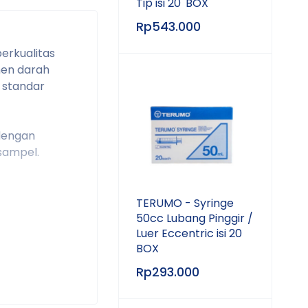
Tip isi 20' BOX
Rp
543.000
erkualitas
men darah
 standar
 dengan
sampel.
TERUMO - Syringe
50cc Lubang Pinggir /
Luer Eccentric isi 20
BOX
Rp
293.000
oratorium