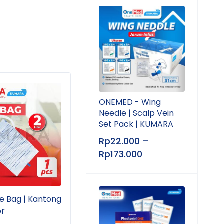
ONEMED - Wing
Needle | Scalp Vein
Set Pack | KUMARA
Rp
22.000
–
Rp
173.000
e Bag | Kantong
KUMARA - Bundling Infus
KUMA
er
Set | Perlengkapan
Bers
Perawatan Kesehatan
Perl