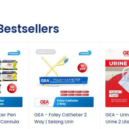
um, klinik, dan fasilitas kesehatan.
Bestsellers
 bidang perangkat medis.
 konsisten.
SOLD OUT
i aliran darah saat pengambilan sampel.
t dan tahan pecah.
rnasional.
gga proses analisis.
ratorium dan fasilitas kesehatan.
ter Pen
GEA - Foley Catheter 2
GEA - Urin
 Cannula
Way | Selang Urin
Urine 2 Lit