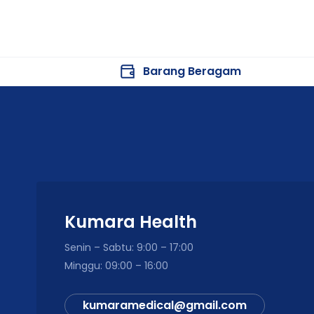
Isi Dalam Kemasan
1 Box
BD Vacutainer® Flashback Blood C
Berisi tabung vakum sesuai jumlah dan jeni
Barang Beragam
Cara Penggunaan
Gunakan tabung bersama holder dan jar
Lakukan pengambilan darah menggunakan 
Biarkan tabung terisi hingga volume vaku
Kumara Health
Balikkan tabung perlahan sesuai jumlah i
Beri label identitas pasien dan kirim ke 
Senin – Sabtu: 9:00 – 17:00
Minggu: 09:00 – 16:00
Penggunaan hanya oleh tenaga kesehatan
kumaramedical@gmail.com