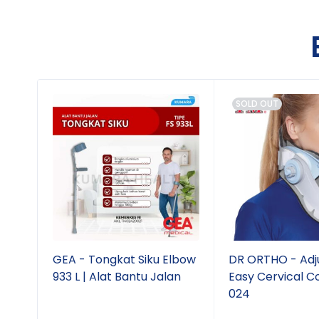
SOLD OUT
 Kid
GEA - Tongkat Siku Elbow
DR ORTHO - Adj
ga
933 L | Alat Bantu Jalan
Easy Cervical C
024