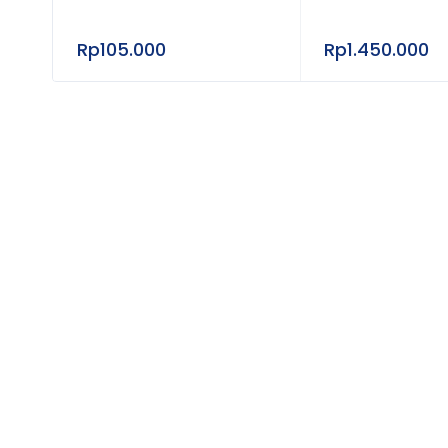
Rp
105.000
Rp
1.450.000