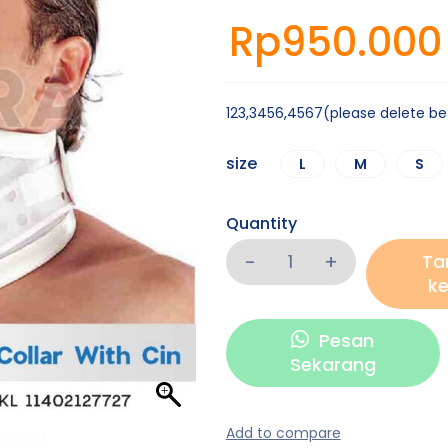
Rp
950.000
123,3456,4567(please delete b
size
L
M
S
Quantity
Ta
ke
Pesan
Sekarang