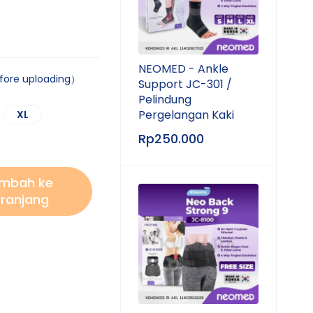
NEOMED - Ankle
efore uploading）
Support JC-301 /
Pelindung
Pergelangan Kaki
XL
Rp
250.000
mbah ke
ranjang