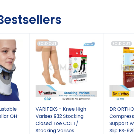
Bestsellers
SOLD OUT
SOLD OUT
ustable
VARITEKS - Knee High
DR ORTHO 
ollar OH-
Varises 932 Stocking
Compressi
Closed Toe CCL I /
Support w/
Stocking Varises
Slip ES-9