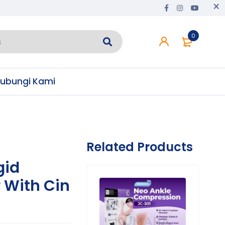
0
ubungi Kami
Related Products
gid
r With Cin