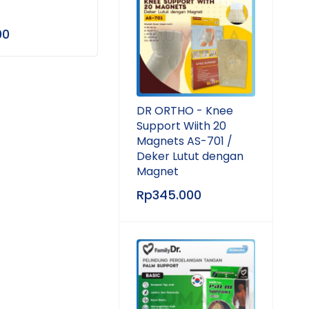
00
Rp
940.000
Rp
2
DR ORTHO - Knee
Support Wiith 20
Magnets AS-701 /
Deker Lutut dengan
Magnet
Rp
345.000