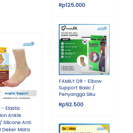
Rp
125.000
SOLD OUT
SOL
FAMILY DR - Elbow
Support Basic /
Penyangga Siku
Rp
92.500
- Elastic
DR ORTHO - Voguish
DR O
on Ankle
Mesh Lumbar Support
Net 
 Silicone Anti
EB-777 / Korset Lumbar
Peny
29 Deker Mata
Support 4 Stay
Tan