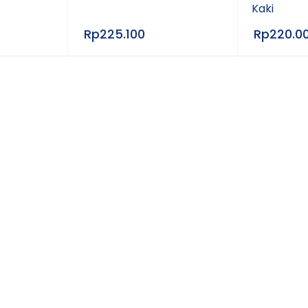
Kaki
Rp
225.100
Rp
220.0