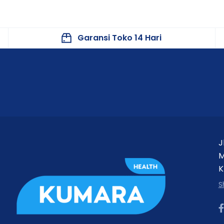
Garansi Toko 14 Hari
J
M
K
S