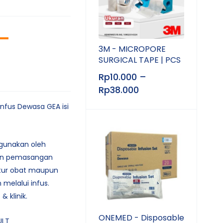
–
3M - MICROPORE
SURGICAL TAPE | PCS
Rp
10.000
–
Rp
38.000
Infus Dewasa GEA isi
igunakan oleh
an pemasangan
atur obat maupun
 melalui infus.
& klinik.
ONEMED - Disposable
ULT