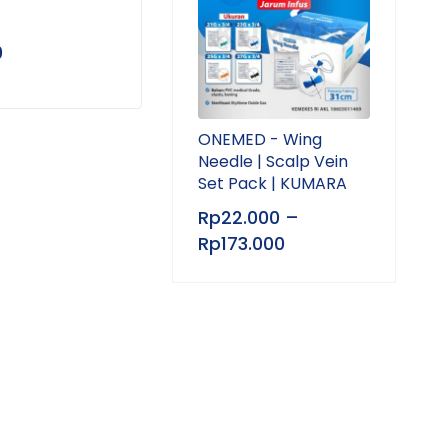
0
Rp
5.000
–
Rp
8.500
Rp
2
ONEMED - Wing
Needle | Scalp Vein
Set Pack | KUMARA
Rp
22.000
–
Rp
173.000