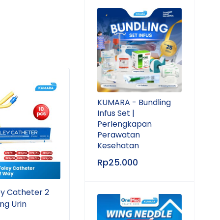
KUMARA - Bundling
Infus Set |
Perlengkapan
Perawatan
Kesehatan
Rp
25.000
ey Catheter 2
GEA - Urine Bag | Kantong
KUMA
ng Urin
Urine 2 Liter
Set 
Pera