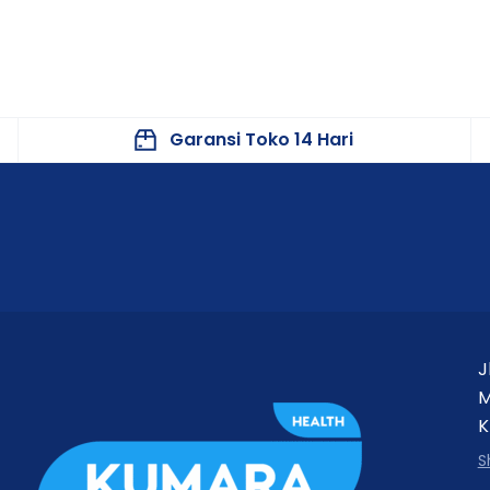
Garansi Toko 14 Hari
J
M
K
S