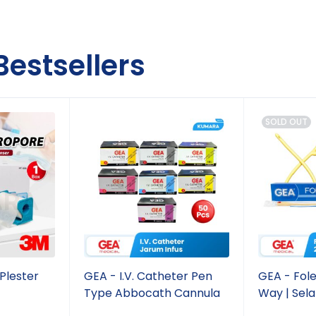
Bestsellers
SOLD OUT
Plester
GEA - I.V. Catheter Pen
GEA - Fol
Type Abbocath Cannula
Way | Sela