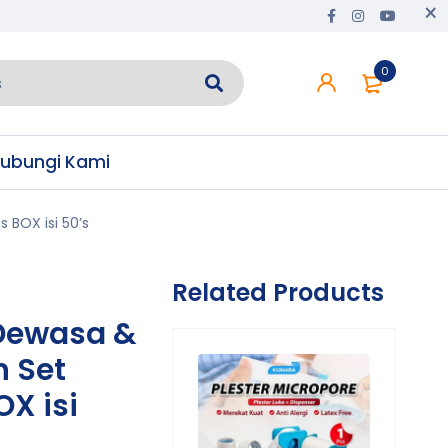
0
ubungi Kami
 BOX isi 50’s
Related Products
 Dewasa &
n Set
OX isi