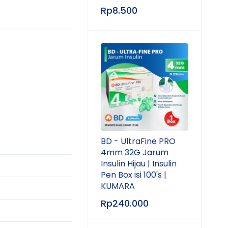
Rp
8.500
BD - UltraFine PRO
4mm 32G Jarum
Insulin Hijau | Insulin
Pen Box isi 100's |
KUMARA
Rp
240.000