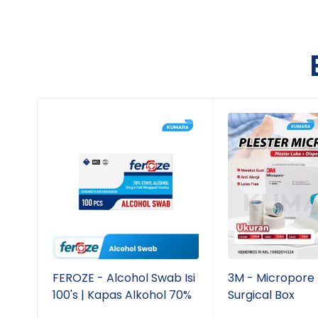
t
FEROZE - Alcohol Swab Isi
3M - Micropore 
100's | Kapas Alkohol 70%
Surgical Box
atan