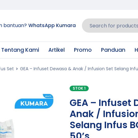
h bantuan?
WhatsApp Kumara
Tentang Kami
Artikel
Promo
Panduan
H
fus Set
GEA – Infuset Dewasa & Anak / Infusion Set Selang Infus
STOK 1
GEA – Infuset
Anak / Infusio
Selang Infus B
50’s