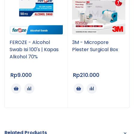
obat maupun nutrisi parenteral yang diberikan
melalui infus
Harga yang tertera untuk 1 pcs/satuan
Untuk pengajuan komplain wajib menyertakan video
FEROZE - Alcohol
3M - Micropore
unboxing paket. Sahabat Sehat Keluarga !!
Swab Isi 100's | Kapas
Plester Surgical Box
Alkohol 70%
Rp
9.000
Rp
210.000
Related Products