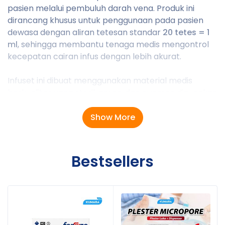
pasien melalui pembuluh darah vena. Produk ini
dirancang khusus untuk penggunaan pada pasien
dewasa dengan aliran tetesan standar
20 tetes = 1
ml
, sehingga membantu tenaga medis mengontrol
kecepatan cairan infus dengan lebih akurat.
Infuset ini dibuat menggunakan material medis
berkualitas yang steril, aman, dan nyaman digunakan
di rumah sakit, klinik, maupun kebutuhan home care.
Dilengkapi dengan selang fleksibel serta konektor
Show More
yang presisi untuk memudahkan proses
pemasangan dan menjaga kelancaran aliran cairan.
Bestsellers
Kemasan : 50 pcs per box
ukuran : 20 Drop = 1ml
Cocok digunakan di UGD, rumah sakit dan klinik.
Infus set Dewasa GEA di gunakan untuk mengatur