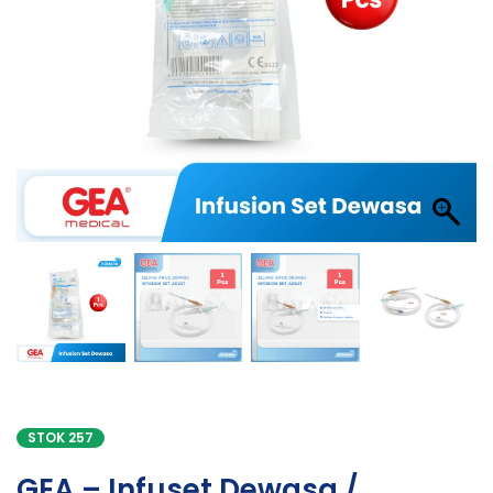
STOK 257
GEA – Infuset Dewasa /