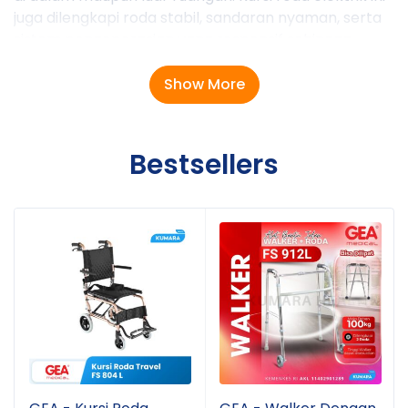
juga dilengkapi roda stabil, sandaran nyaman, serta
sistem pengoperasian yang responsif sehingga
pengguna dapat bergerak dengan lebih aman dan
efisien. GEA GO-112 menjadi solusi mobilitas modern
Show More
yang membantu aktivitas harian menjadi lebih
mudah tanpa memerlukan dorongan manual secara
terus-menerus.
Bestsellers
Spesifikasi Produk:
Steel frame high quality
Bisa digunakan untuk elektrik dan manual
Sistem rem elektromagnetik
Sandaran tangan dapat diangkat
Pijakan kaki dapat dilepas
Joystick ergonomis, dapat dipasang di kanan atau