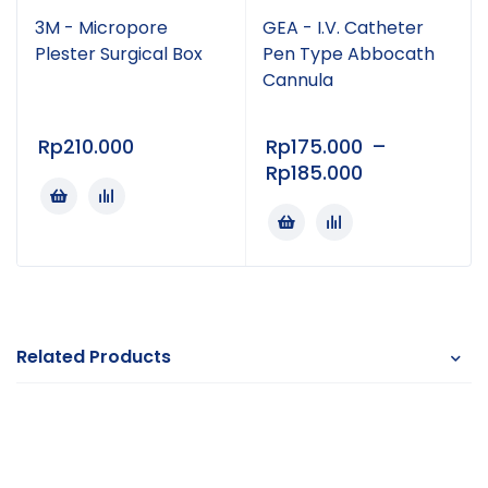
3M - Micropore
GEA - I.V. Catheter
Plester Surgical Box
Pen Type Abbocath
Cannula
Rp
210.000
Rp
175.000
–
Rp
185.000
Related Products