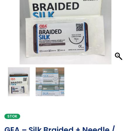
STOK
GEA – Silk Braided + Needle /