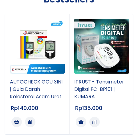
AUTOCHECK GCU 3IN1
ITRUST - Tensimeter
| Gula Darah
Digital FC-BP101 |
Kolesterol Asam Urat
KUMARA
Rp
140.000
Rp
135.000