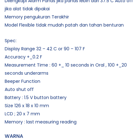
Dilengkapi Alarm Panas jika panas lebih dari 37.5 C Auto off
jika alat tidak dipakai
Memory pengukuran Terakhir
Model Flexible tidak mudah patah dan tahan benturan
Spec:
Display Range 32 – 42 C or 90 – 107 F
Accuracy +_0.2 F
Measurement Time : 60 +_ 10 seconds in Oral , 100 +_20
seconds underarms
Beeper Function
Auto shut off
Battery : 1.5 V button battery
Size 126 x 18 x 10 mm
LCD ; 20 x 7 mm
Memory : last measuring reading
WARNA