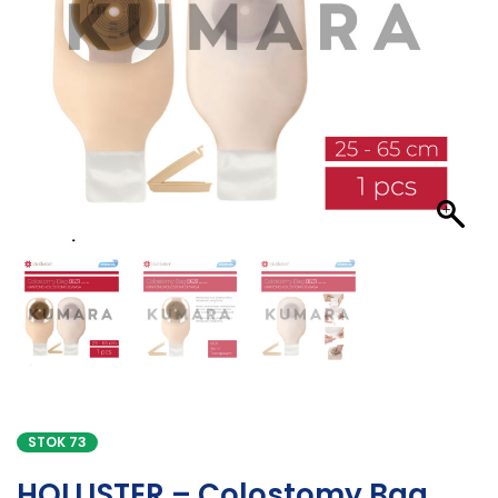
STOK 73
HOLLISTER – Colostomy Bag