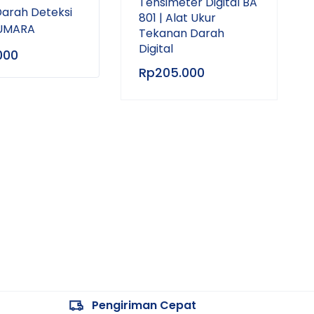
Tensimeter Digital BA
arah Deteksi
801 | Alat Ukur
KUMARA
Tekanan Darah
Digital
000
Rp
78.000
Rp
3
Rp
205.000
Pengiriman Cepat