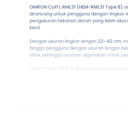
OMRON Cuff L RML31 (HEM-RML31 Type B)
ad
dirancang untuk pengguna dengan lingkar l
pengukuran tekanan darah yang lebih akur
kecil.
Dengan ukuran lingkar lengan
22–42 cm
, 
hingga pengguna dengan ukuran lengan bes
latex sehingga nyaman digunakan untuk pem
OMRON HEM-RML31 dilengkapi beberapa jenis
digital OMRON lama maupun terbaru. Desa
lengan dengan lebih baik untuk mendukung h
Kegunaan Produk
Manset pengganti tensimeter digital O
Membantu pengukuran tekanan darah l