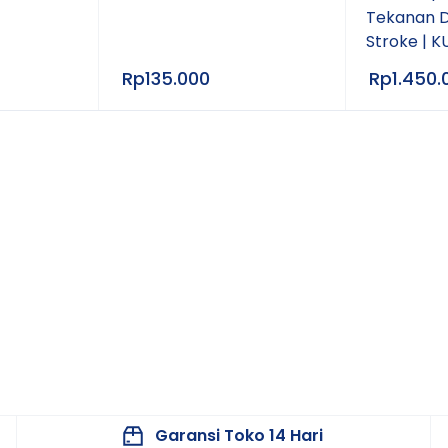
Tekanan D
imeter OMRON
Stroke | 
Rp
135.000
Rp
1.450.
simeter digital OMRON seperti:
Garansi Toko 14 Hari