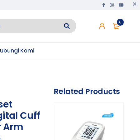
0
ubungi Kami
Related Products
set
ital Cuff
r Arm
e