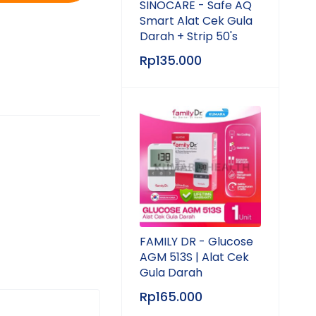
SINOCARE - Safe AQ
Smart Alat Cek Gula
Darah + Strip 50's
Rp
135.000
FAMILY DR - Glucose
AGM 513S | Alat Cek
Gula Darah
Rp
165.000