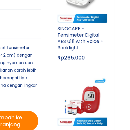
SINOCARE -
Tensimeter Digital
AES U111 with Voice +
Backlight
et tensimeter
22–42 cm) dengan
Rp
265.000
yang nyaman dan
kanan darah lebih
berbagai tipe
a dengan lingkar
mbah ke
ranjang