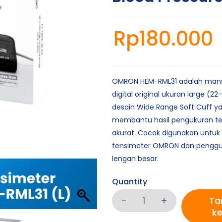
Rp
180.000
OMRON HEM-RML31 adalah mans
digital original ukuran large (
desain Wide Range Soft Cuff 
membantu hasil pengukuran te
akurat. Cocok digunakan untuk 
tensimeter OMRON dan penggun
lengan besar.
Quantity
Ta
ke