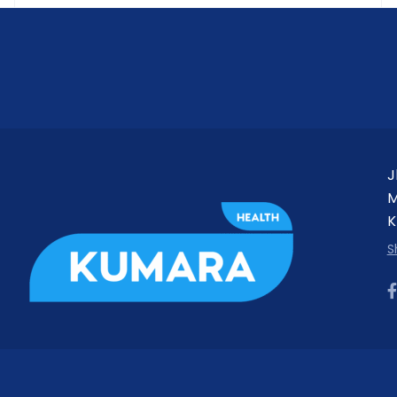
rtentu seperti HEM-7320).
J
M
K
uk)
S