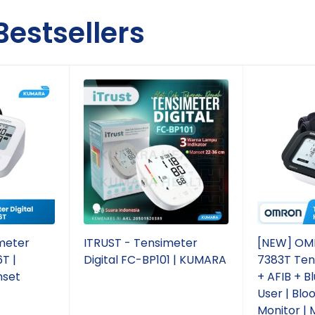
t pada lengan besar
Bestsellers
klinik
meter
ITRUST - Tensimeter
[NEW] OM
T |
Digital FC-BP101 | KUMARA
7383T Tens
nset
+ AFIB + B
User | Blo
Monitor | 