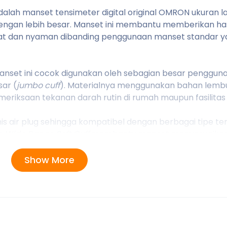
alah manset tensimeter digital original OMRON ukuran l
engan lebih besar. Manset ini membantu memberikan has
at dan nyaman dibanding penggunaan manset standar ya
manset ini cocok digunakan oleh sebagian besar penggun
ar (
jumbo cuff
). Materialnya menggunakan bahan lemb
eriksaan tekanan darah rutin di rumah maupun fasilitas
 air plug sehingga kompatibel dengan berbagai tipe te
in
Wide Range Soft Cuff
membantu manset menyesuaikan
asil pengukuran yang stabil dan optimal.
Show More
MRON
ebih nyaman