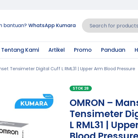
h bantuan?
WhatsApp Kumara
Tentang Kami
Artikel
Promo
Panduan
H
et Tensimeter Digital Cuff L RML31 | Upper Arm Blood Pressure
STOK 28
OMRON – Man
Tensimeter Dig
L RML31 | Uppe
Blood Pressur