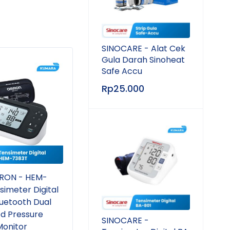
SINOCARE - Alat Cek
Gula Darah Sinoheat
SOLD OUT
SOL
Safe Accu
Rp
25.000
RON - HEM-
FAMILY DR - Strip Gula
FAMI
imeter Digital
Darah (Glucose)
Hemo
luetooth Dual
od Pressure
SINOCARE -
Monitor