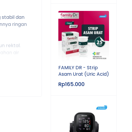
 stabil dan
nnya ringan
n rektal.
tahan air
FAMILY DR - Strip
Asam Urat (Uric Acid)
Rp
165.000