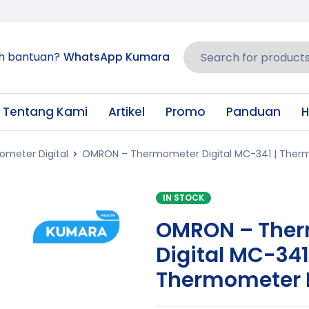
h bantuan?
WhatsApp Kumara
Tentang Kami
Artikel
Promo
Panduan
H
meter Digital
OMRON – Thermometer Digital MC-341 | Ther
IN STOCK
OMRON – The
Digital MC-341
Thermometer 