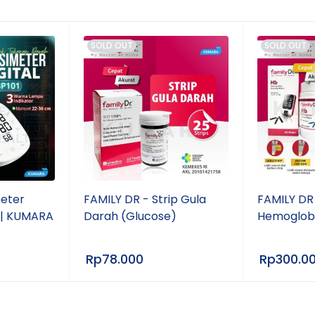
SOLD OUT
SOLD OUT
meter
FAMILY DR - Strip Gula
FAMILY DR 
1 | KUMARA
Darah (Glucose)
Hemoglobi
Rp
78.000
Rp
300.0