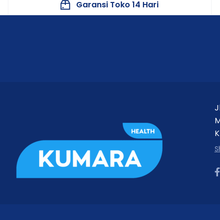
Garansi Toko 14 Hari
J
M
K
S