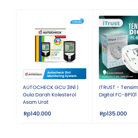
Fitur Unggulan
Pengukuran cepat dan akurat
Aman tanpa merkuri
Water-resistant / tahan air
Bunyi buzzer saat pengukuran selesai
Menyimpan hasil pengukuran terakhir
Pilihan satuan °C / °F
Baterai dapat diganti
 AGM
AUTOCHECK GCU 3IN1 |
ITRUST - Tensi
Gula Darah Kolesterol
Digital FC-BP10
Tampilan LCD mudah dibaca
Asam Urat
Praktis dan ringan digunakan
Rp
140.000
Rp
135.000
Cocok untuk oral, rektal, dan ketiak
Waktu Pengukuran