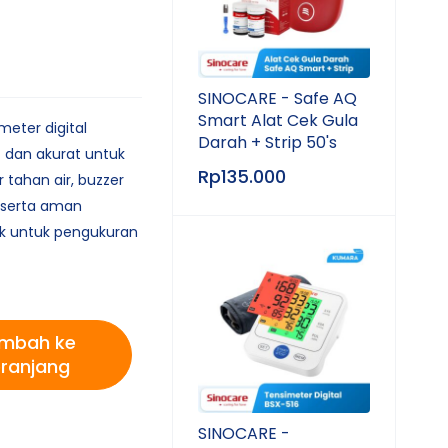
SINOCARE - Safe AQ
Smart Alat Cek Gula
ter digital
Darah + Strip 50's
 dan akurat untuk
Rp
135.000
r tahan air, buzzer
, serta aman
k untuk pengukuran
mbah ke
ranjang
SINOCARE -