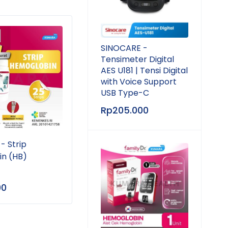
SINOCARE -
Tensimeter Digital
AES U181 | Tensi Digital
with Voice Support
USB Type-C
Rp
205.000
- Strip
FAMILY DR - Strip
FAMI
n (HB)
Kolesterol (Cholesterol)
Urat
00
Rp
217.000
Rp
1