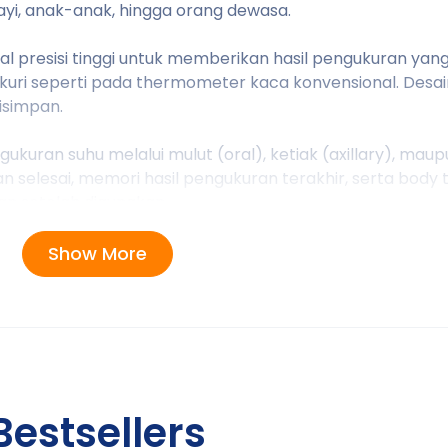
yi, anak-anak, hingga orang dewasa.
 presisi tinggi untuk memberikan hasil pengukuran yang
kuri seperti pada thermometer kaca konvensional. Desai
isimpan.
ran suhu melalui mulut (oral), ketiak (axillary), maupu
an selesai, memori hasil pengukuran terakhir, serta body 
an setelah digunakan.
Show More
i kesehatan
sa
sehatan
Bestsellers