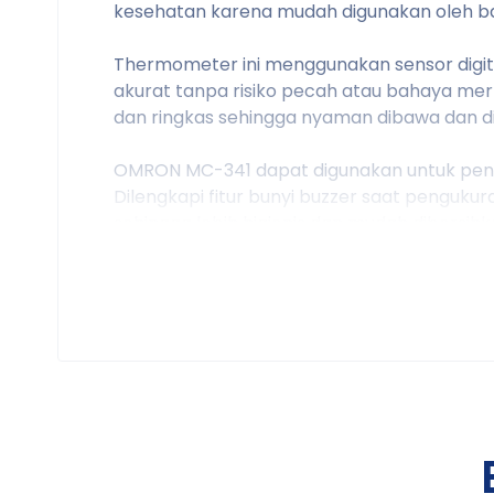
kesehatan karena mudah digunakan oleh ba
Thermometer ini menggunakan sensor digital
akurat tanpa risiko pecah atau bahaya mer
dan ringkas sehingga nyaman dibawa dan d
OMRON MC-341 dapat digunakan untuk penguku
Dilengkapi fitur bunyi buzzer saat pengukur
sehingga lebih higienis dan mudah dibersihk
Kegunaan Produk
Mengukur suhu tubuh secara digital
Membantu memantau demam dan kondis
Cocok untuk bayi, anak-anak, dan dewa
Digunakan di rumah maupun fasilitas ke