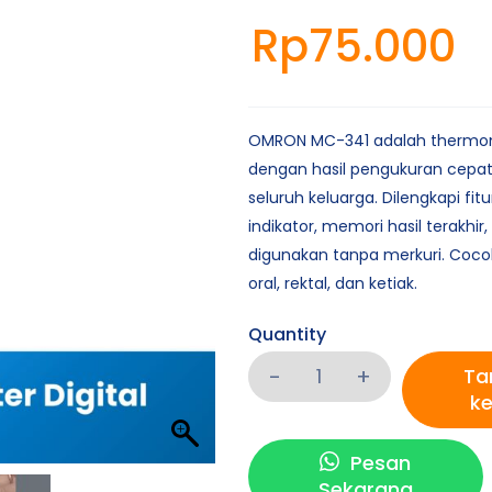
Rp
75.000
OMRON MC-341 adalah thermome
dengan hasil pengukuran cepat
seluruh keluarga. Dilengkapi fitu
indikator, memori hasil terakhir
digunakan tanpa merkuri. Coco
oral, rektal, dan ketiak.
Quantity
Ta
ke
Pesan
Sekarang