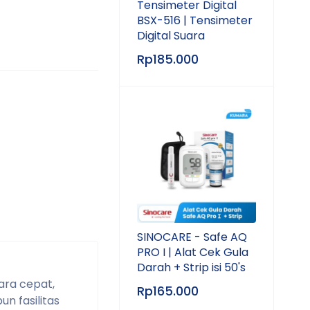
Tensimeter Digital
BSX-516 | Tensimeter
Digital Suara
Rp
185.000
SINOCARE - Safe AQ
PRO I | Alat Cek Gula
Darah + Strip isi 50's
ara cepat,
Rp
165.000
un fasilitas