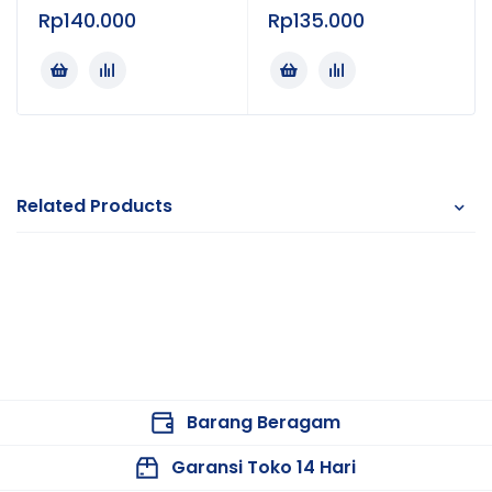
Rp
140.000
Rp
135.000
(3.0V DC).
Berat: Sekitar 69 gr.
Dimensi: 39 x 151 x 54 mm.
Garansi: Garansi Resmi Omron Indonesia 2 Tahun.
Izin Edar Resmi: Terdaftar di AKL 20901611134.
Related Products
Isi dalam Kotak
1x Unit Termometer Omron TH-839S
1x Probe Cap
21x Probe Covers (Lapisan Pengukuran)
1x Connection Ring
Barang Beragam
1x Instruction Manual
Garansi Toko 14 Hari