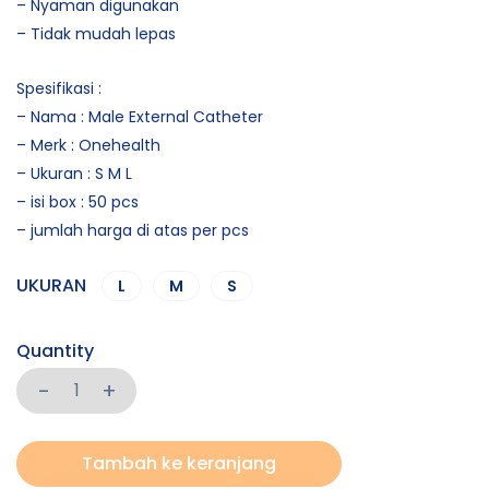
– Nyaman digunakan
– Tidak mudah lepas
Spesifikasi :
– Nama : Male External Catheter
– Merk : Onehealth
– Ukuran : S M L
– isi box : 50 pcs
– jumlah harga di atas per pcs
UKURAN
L
M
S
Quantity
Tambah ke keranjang