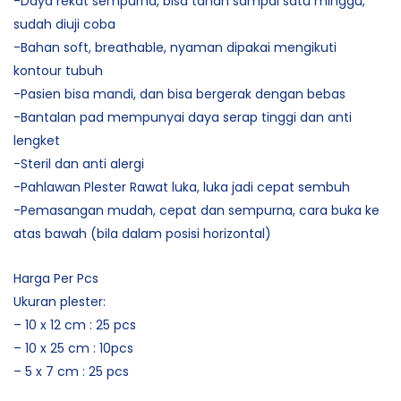
-Daya rekat sempurna, bisa tahan sampai satu minggu,
sudah diuji coba
-Bahan soft, breathable, nyaman dipakai mengikuti
kontour tubuh
-Pasien bisa mandi, dan bisa bergerak dengan bebas
-Bantalan pad mempunyai daya serap tinggi dan anti
lengket
-Steril dan anti alergi
-Pahlawan Plester Rawat luka, luka jadi cepat sembuh
-Pemasangan mudah, cepat dan sempurna, cara buka ke
atas bawah (bila dalam posisi horizontal)
Harga Per Pcs
Ukuran plester:
– 10 x 12 cm : 25 pcs
– 10 x 25 cm : 10pcs
– 5 x 7 cm : 25 pcs