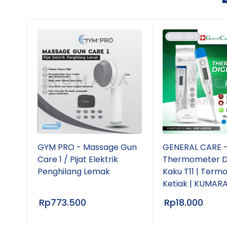
SOLD OUT
 C
GYM PRO - Massage Gun
GENERAL CARE 
Care 1 / Pijat Elektrik
Thermometer Di
Penghilang Lemak
Kaku T11 | Term
Ketiak | KUMAR
Rp
773.500
Rp
18.000