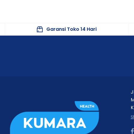
Garansi Toko 14 Hari
J
M
K
S