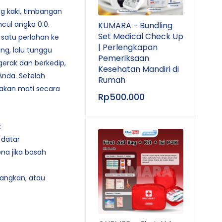
 kaki, timbangan
ul angka 0.0.
KUMARA - Bundling
Set Medical Check Up
 satu perlahan ke
| Perlengkapan
ng, lalu tunggu
Pemeriksaan
gerak dan berkedip,
Kesehatan Mandiri di
nda. Setelah
Rumah
r akan mati secara
Rp
500.000
:
 datar
ena jika basah
angkan, atau