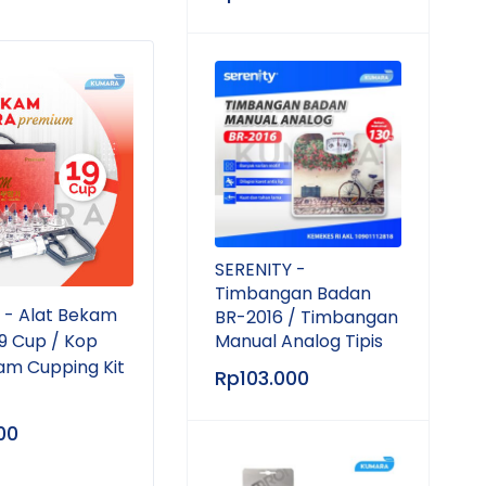
SERENITY -
Timbangan Badan
- Alat Bekam
SAMMORA - Alat Bekam
SAM
BR-2016 / Timbangan
9 Cup / Kop
Premium 12 Cup / Kop
Prem
Manual Analog Tipis
am Cupping Kit
Angin Bekam Cupping Kit
Angi
Rp
103.000
00
Rp
400.000
Rp
7