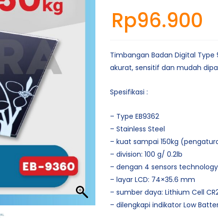
Rp
96.900
Timbangan Badan Digital Type
akurat, sensitif dan mudah dipa
Spesifikasi :
– Type EB9362
– Stainless Steel
– kuat sampai 150kg (pengatura
– division: 100 g/ 0.2lb
– dengan 4 sensors technology
– layar LCD: 74×35.6 mm
– sumber daya: Lithium Cell CR
– dilengkapi indikator Low Batte