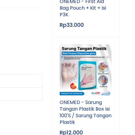
ONEMED - First Aid
Bag Pouch + Kit + Isi
P3K
Rp
33.000
ONEMED - Sarung
Tangan Plastik Box Isi
100'S / Sarung Tangan
Plastik
Rp
12.000