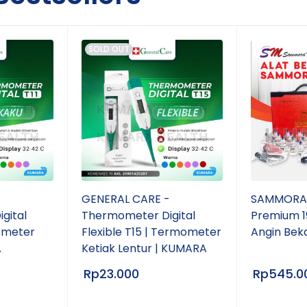
SOLD OUT
-
GENERAL CARE -
SAMMORA 
gital
Thermometer Digital
Premium 1
ometer
Flexible T15 | Termometer
Angin Bek
A
Ketiak Lentur | KUMARA
Rp
23.000
Rp
545.0