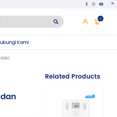
0
ubungi Kami
 9360
Related Products
adan
0