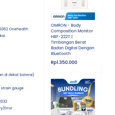
OMRON - Body
 9362 Onehealth
Composition Monitor
kai.
HBF-222T |
Timbangan Berat
Badan Digital Dengan
Bluetooth
Rp
1.350.000
n di dekat baterai)
 strain gauge
2032
ry/Error