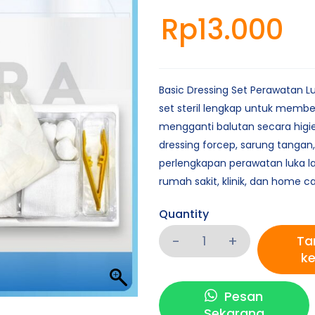
Rp
13.000
Basic Dressing Set Perawatan 
set steril lengkap untuk membe
mengganti balutan secara higienis
dressing forcep, sarung tangan,
perlengkapan perawatan luka l
rumah sakit, klinik, dan home ca
Quantity
Ta
ke
Pesan
Sekarang