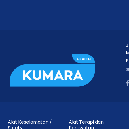
Keterangan
ONEMED
Basic Dressing Set Perawatan Luka
Steril
J
M
7.5 × 7.5 cm (8 ply)
K
M
S
Disposable / sekali pakai
Alat Keselamatan /
Alat Terapi dan
Safety
Perawatan