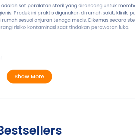
 adalah set peralatan steril yang dirancang untuk memb
is. Produk ini praktis digunakan di rumah sakit, klinik, 
rumah sesuai anjuran tenaga medis. Dikemas secara ster
gi risiko kontaminasi saat tindakan perawatan luka.
l
Show More
uka tetap higienis
me care
Bestsellers
 hingga sedang