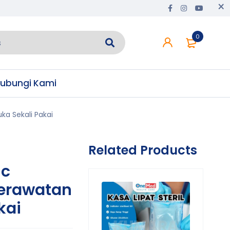
0
ubungi Kami
ka Sekali Pakai
Related Products
ic
Perawatan
kai