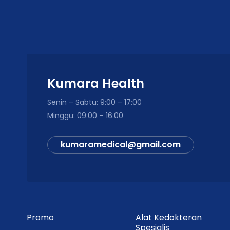
Spesifikasi
Brand
Nama Produk
Kondisi
Kumara Health
Ukuran Kasa
Senin – Sabtu: 9:00 – 17:00
Minggu: 09:00 – 16:00
Ukuran Sarung Tangan
kumaramedical@gmail.com
Jenis
Promo
Alat Kedokteran
Spesialis