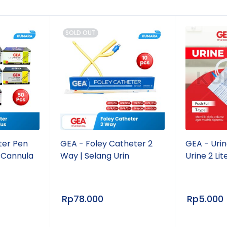
luka
di fasilitas kesehatan
SOLD OUT
ome care
ter Pen
GEA - Foley Catheter 2
GEA - Urin
 Cannula
Way | Selang Urin
Urine 2 Lit
Rp
78.000
Rp
5.000