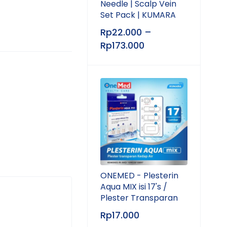
Needle | Scalp Vein
Set Pack | KUMARA
Rp
22.000
–
Rp
173.000
ONEMED - Plesterin
Aqua MIX isi 17's /
Plester Transparan
Rp
17.000