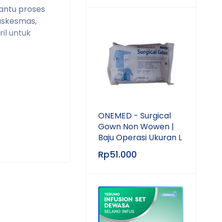
antu proses
puskesmas,
il untuk
ONEMED - Surgical
Gown Non Wowen |
Baju Operasi Ukuran L
Rp
51.000