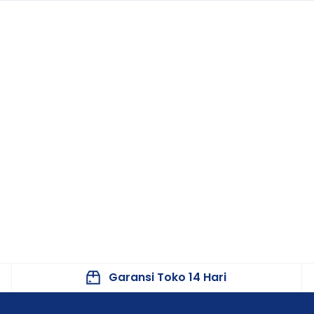
n
kebutuhan medis
Garansi Toko 14 Hari