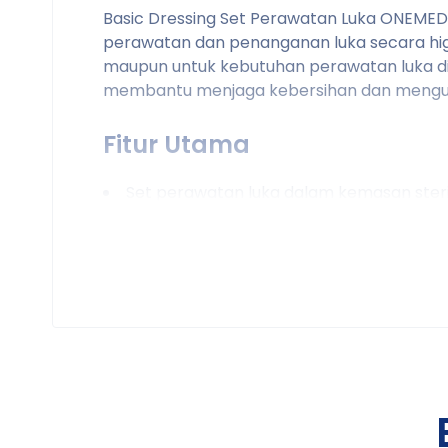
Basic Dressing Set Perawatan Luka ONEMED
perawatan dan penanganan luka secara higien
maupun untuk kebutuhan perawatan luka di 
membantu menjaga kebersihan dan menguran
Fitur Utama
Set perawatan luka dalam kemasan steri
Praktis dan siap pakai
Membantu menjaga prosedur perawatan l
Cocok untuk penggunaan medis dan ho
Dikemas ringkas dan mudah disimpan
Kegunaan
Membersihkan dan merawat luka ringan