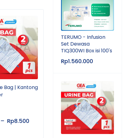
TERUMO - Infusion
Set Dewasa
TIQ300WI Box isi 100's
Rp
1.560.000
e Bag | Kantong
KUMARA - Bundling Infus
KUMA
er
Set | Perlengkapan
Bers
Perawatan Kesehatan
Perl
Tub
–
Rp
8.500
Rp
25.000
Rp
1