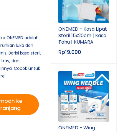
ONEMED - Kasa Lipat
Steril 15x20cm | Kasa
Luka ONEMED adalah
Tahu | KUMARA
rsihkan luka dan
Rp
19.000
. Berisi kasa steril,
 tray, dan
ainnya. Cocok untuk
re.
mbah ke
ranjang
ONEMED - Wing