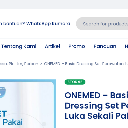
h bantuan?
WhatsApp Kumara
Tentang Kami
Artikel
Promo
Panduan
H
ssa, Plester, Perban
ONEMED – Basic Dressing Set Perawatan Lu
STOK 98
ONEMED – Bas
Dressing Set 
Luka Sekali Pa