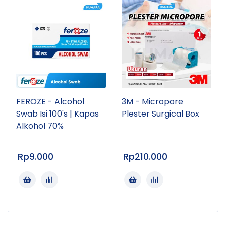
FEROZE - Alcohol
3M - Micropore
Swab Isi 100's | Kapas
Plester Surgical Box
Alkohol 70%
Rp
9.000
Rp
210.000