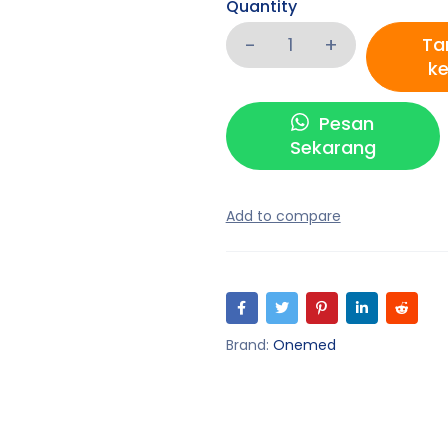
Quantity
Ta
ke
Pesan
Sekarang
Brand:
Onemed