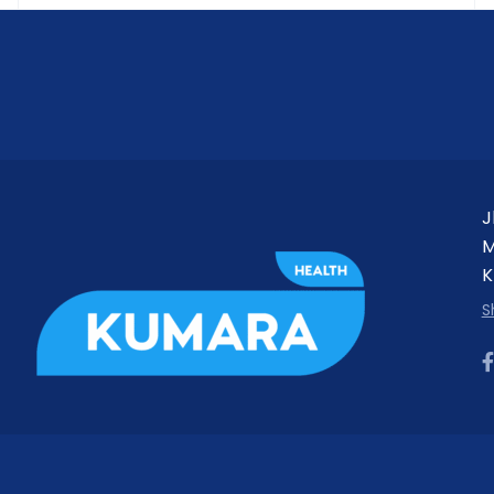
J
M
K
S