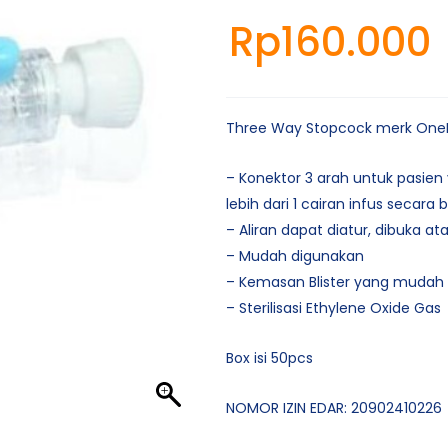
Rp
160.000
Three Way Stopcock merk One
– Konektor 3 arah untuk pasie
lebih dari 1 cairan infus secar
– Aliran dapat diatur, dibuka at
– Mudah digunakan
– Kemasan Blister yang mudah 
– Sterilisasi Ethylene Oxide Gas
Box isi 50pcs
NOMOR IZIN EDAR: 20902410226