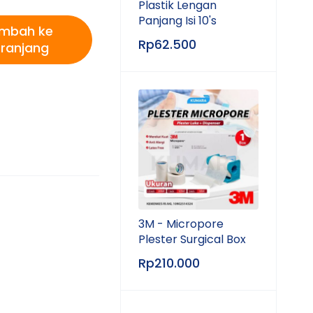
Plastik Lengan
Panjang Isi 10's
mbah ke
Rp
62.500
ranjang
3M - Micropore
Plester Surgical Box
Rp
210.000