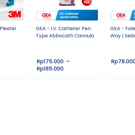
Plester
GEA - I.V. Catheter Pen
GEA - Fol
Type Abbocath Cannula
Way | Sela
Rp
175.000
–
Rp
78.00
Rp
185.000