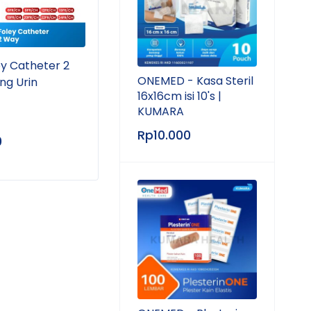
ey Catheter 2
GEA - Urine Bag | Kantong
KUMA
ONEMED - Kasa Steril
ng Urin
Urine 2 Liter
Set 
16x16cm isi 10's |
Pera
KUMARA
Rp
10.000
0
Rp
5.000
–
Rp
8.500
Rp
2