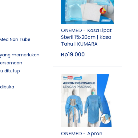
ONEMED - Kasa Lipat
Steril 15x20cm | Kasa
Med Non Tube
Tahu | KUMARA
Rp
19.000
n yang memerlukan
a bersamaan
au ditutup
dibuka
ONEMED - Apron