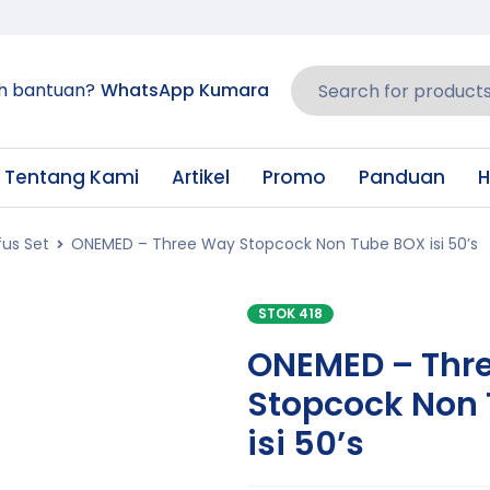
h bantuan?
WhatsApp Kumara
Tentang Kami
Artikel
Promo
Panduan
H
fus Set
ONEMED – Three Way Stopcock Non Tube BOX isi 50’s
STOK 418
ONEMED – Thr
Stopcock Non
isi 50’s