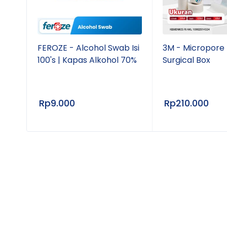
t
FEROZE - Alcohol Swab Isi
3M - Micropore 
100's | Kapas Alkohol 70%
Surgical Box
atan
Rp
9.000
Rp
210.000