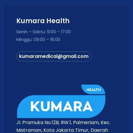
Dapat berbagi data dengan keluarga maupun
tenaga kesehatan.
Sensor generasi terbaru dengan akurasi tinggi
Kumara Health
(MARD ±8,71% pada dewasa).
Senin – Sabtu: 9:00 – 17:00
Spesifikasi Produk
Minggu: 09:00 – 16:00
kumaramedical@gmail.com
Spesifikasi
Keterangan
Merek
SINOCARE
iCan i3 Continuous Glucose
Nama Produk
Monitoring
Continuous Glucose
Jenis Produk
Monitoring (CGM)
Jl. Pramuka No.12B, RW.1, Palmeriam, Kec.
Parameter
Glukosa
Pengukuran
Matraman, Kota Jakarta Timur, Daerah