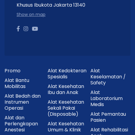
Khusus Ibukota Jakarta 13140
Masa Pakai
Hingga 15 Hari
Show on map
Sensor
Interval
Setiap 3 Menit
Pembacaan
Jumlah
±7.160 Data
Pembacaan
Rentang
36–450 mg/dL (2.0–25.0
Promo
Alat Kedokteran
Alat
Pengukuran
mmol/L)
Spesialis
Keselamatan /
Alat Bantu
Safety
Koneksi
Bluetooth
Mobilitas
Alat Kesehatan
Ibu dan Anak
Alat
Alat Bedah dan
Aplikasi
iCan CGM App
Laboratorium
Instrumen
Alat Kesehatan
Medis
Operasi
Sekali Pakai
Waterproof
IP28
(Disposable)
Alat Pemantau
Alat dan
Pasien
Perlengkapan
Alat Kesehatan
Berat Sensor
±6 gram
Anestesi
Umum & Klinik
Alat Rehabilitasi