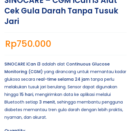
SINOCARE – CGM iCan i3 Alat
Cek Gula Darah Tanpa Tusuk
Jari
Rp
750.000
SINOCARE iCan i3
adalah alat
Continuous Glucose
Monitoring (CGM)
yang dirancang untuk memantau kadar
glukosa secara
real-time selama 24 jam
tanpa perlu
melakukan tusuk jari berulang. Sensor dapat digunakan
hingga
15 hari
, mengirimkan data ke aplikasi melalui
Bluetooth setiap
3 menit
, sehingga membantu pengguna
diabetes memantau tren gula darah dengan lebih praktis,
nyaman, dan akurat.
Quantity