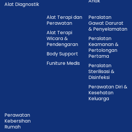
Anak
Usia Pengguna
≥2 Tahun
Alat Diagnostik
Sterilisasi
Ya
Alat Terapi dan
Peralatan
Perawatan
Gawat Darurat
Isi Dalam Kemasan
& Penyelamatan
Alat Terapi
Wicara &
Peralatan
1 × Sensor SINOCARE iCan i3
Pendengaran
Keamanan &
Pertolongan
1 × Aplikator Sensor
Body Support
Pertama
1 × Panduan Penggunaan
Funiture Medis
Peralatan
Sterilisasi &
Cara Penggunaan
Disinfeksi
Perawatan Diri &
Unduh aplikasi
iCan CGM
pada smartphone.
Kesehatan
Keluarga
Aktifkan Bluetooth pada perangkat.
Bersihkan area pemasangan sensor sesuai
Perawatan
petunjuk.
Kebersihan
Rumah
Pasang sensor menggunakan aplikator yang