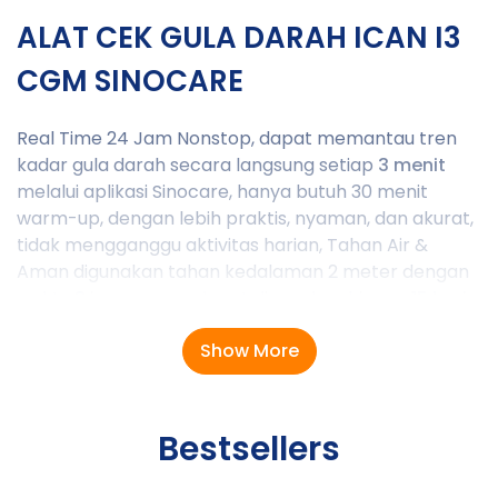
ALAT CEK GULA DARAH ICAN I3
CGM SINOCARE
Real Time 24 Jam Nonstop, dapat memantau tren
kadar gula darah secara langsung setiap
3 menit
melalui aplikasi Sinocare, hanya butuh 30 menit
warm-up, dengan lebih praktis, nyaman, dan akurat,
tidak mengganggu aktivitas harian, Tahan Air &
Aman digunakan tahan kedalaman 2 meter dengan
waktu
2 jam
, sensor dapat digunakan hingga
15 hari
tanpa tusuk Jari – Monitoring Continuous tanpa rasa
Show More
sakit dan tanpa perlu kalibrasi, Data Real Time real-
time selama
24 jam.
Kompatibilitas
Bestsellers