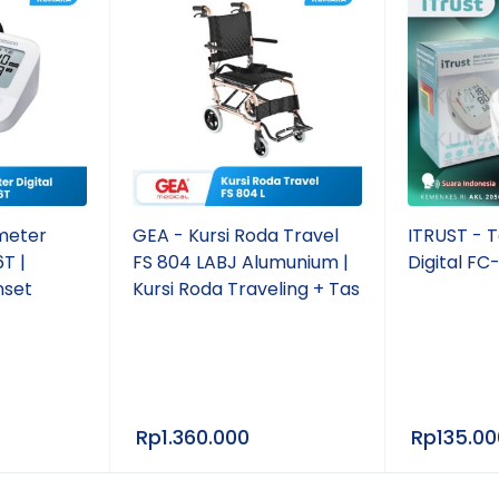
lukosa.
kadar gula darah dengan lebih optimal.
 darah menggunakan tusukan jari berulang.
erja, berolahraga, tidur, maupun beraktivitas sehari-h
meter
GEA - Kursi Roda Travel
ITRUST - 
n data setiap
3 menit
.
T |
FS 804 LABJ Alumunium |
Digital FC
nset
Kursi Roda Traveling + Tas
m mulai digunakan.
.
Rp
1.360.000
Rp
135.00
2 meter selama 2 jam).
lui Bluetooth.