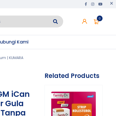
0
ubungi Kami
arum | KUMARA
Related Products
GM iCan
or Gula
| Tanpa