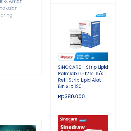
Air & Aman
emakaian
haring
SINOCARE - Strip Lipid
Palmlab LL-12 Isi 15's |
Refil Strip Lipid Alat
8in SLX 120
Rp
380.000