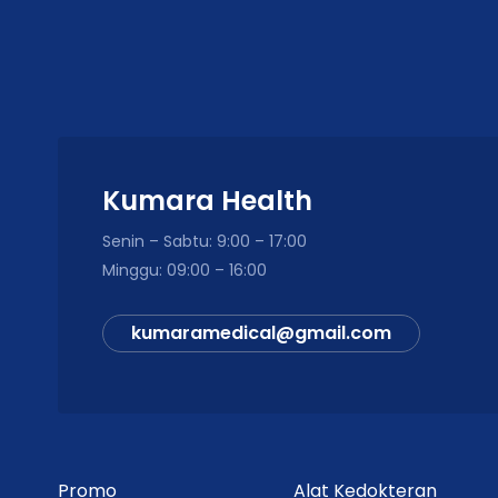
Pembaruan Data
Warm-up
Rentang Pengukuran
Koneksi
Kumara Health
Aplikasi
Senin – Sabtu: 9:00 – 17:00
Berat Sensor
Minggu: 09:00 – 16:00
Dimensi
kumaramedical@gmail.com
Waterproof
Pengguna
Isi Paket Pembelian
Promo
Alat Kedokteran