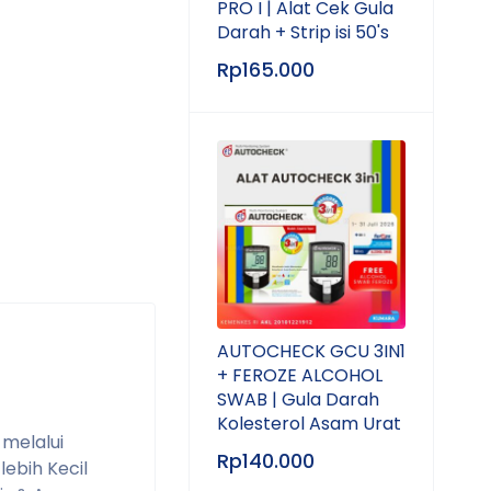
PRO I | Alat Cek Gula
Darah + Strip isi 50's
Rp
165.000
AUTOCHECK GCU 3IN1
+ FEROZE ALCOHOL
SWAB | Gula Darah
Kolesterol Asam Urat
melalui
Rp
140.000
lebih Kecil