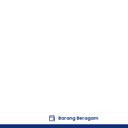
Dapat berbagi data dengan keluarga m
Sensor generasi terbaru dengan akurasi
Spesifikasi Produk
Spesifikasi
Merek
Model
Jenis Produk
Parameter
Metode Pengukuran
Barang Beragam
Masa Pakai Sensor