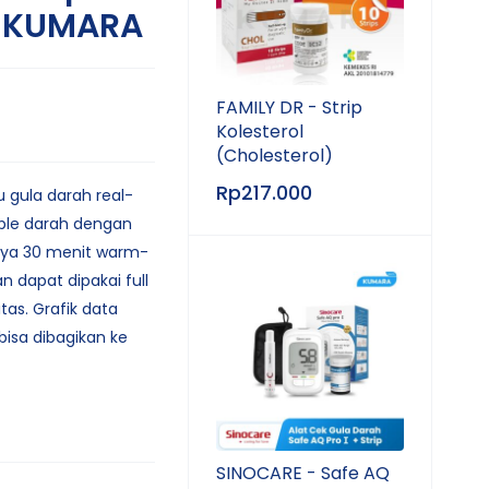
| KUMARA
FAMILY DR - Strip
Kolesterol
(Cholesterol)
Rp
217.000
 gula darah real-
ple darah dengan
nya 30 menit warm-
n dapat dipakai full
tas. Grafik data
bisa dibagikan ke
SINOCARE - Safe AQ