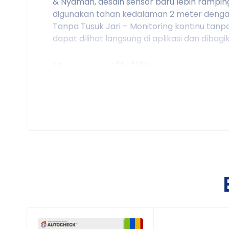
& Nyaman, desain sensor baru lebih ramping
digunakan tahan kedalaman 2 meter dengan
Tanpa Tusuk Jari – Monitoring kontinu tanpa
dapat dilihat langsung di aplikasi dan dibag
Kompatibilitas
Sinocare CGM iCan i6 kompatibel dengan:
Aplikasi
iCan CGM App
(Android & iOS)
iCan View (receiver khusus, tersedia di 
Koneksi Bluetooth untuk sinkronisasi da
Kegunaan Produk
Memantau kadar glukosa secara real-ti