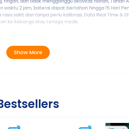
, ringan, dan tidak mengganggu aktivitas harian, Tahan 
 waktu 2 jam, baterai dapat bertahan hingga 15 Hari P
 rasa sakit dan tanpa perlu kalibrasi, Data Real Time & S
ikan ke keluarga atau tenaga medis.
Show More
beberapa wilayah)
ta secara otomatis hanya 30 menit
Bestsellers
me selama 24 jam.