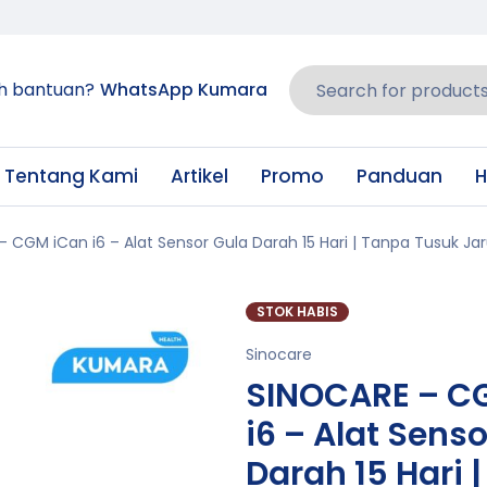
h bantuan?
WhatsApp Kumara
Tentang Kami
Artikel
Promo
Panduan
H
 CGM iCan i6 – Alat Sensor Gula Darah 15 Hari | Tanpa Tusuk J
STOK HABIS
Sinocare
SINOCARE – C
i6 – Alat Sens
Darah 15 Hari 