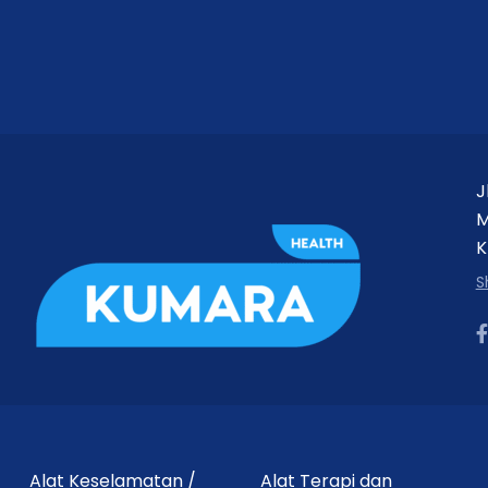
Setiap 3 Menit
±30 Menit
36–450 mg/dL (2.0–25.0 mmol/L)
Bluetooth
J
iCan CGM App
M
K
±2 gram
S
23.3 × 3.95 mm
IP28 (2 m selama 2 jam)
Usia ≥2 tahun*
Alat Keselamatan /
Alat Terapi dan