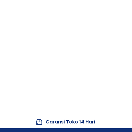
aupun tenaga kesehatan.
 tinggi (MARD ±8,71% pada dewasa).
Keterangan
Sinocare
iCan i6 CGM
Continuous Glucose Monitoring (CGM)
Glukosa
Sensor subkutan
Garansi Toko 14 Hari
Hingga 15 Hari